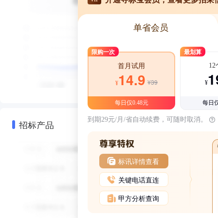
单省会员
限购一次
最划算
1
首月试用
1
14.9
¥39
¥
¥
每日仅0.48元
每日仅
到期29元/月/省自动续费，可随时取消。
招标产品
标讯详情查看
关键电话直连
甲方分析查询