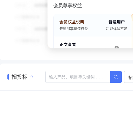
会员尊享权益
招投标
招
0