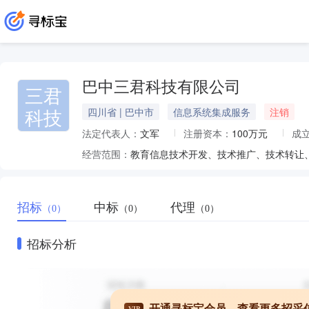
巴中三君科技有限公司
三君
科技
四川省 | 巴中市
信息系统集成服务
注销
法定代表人：
文军
注册资本：
100万元
成
经营范围：
招标
中标
代理
（0）
（0）
（0）
招标分析
开通寻标宝会员，查看更多招采
VIP