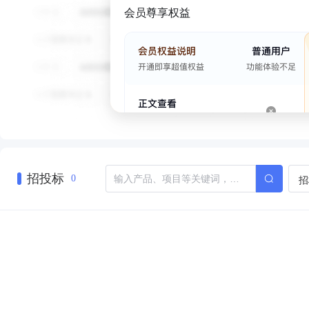
会员尊享权益
招投标
招
0