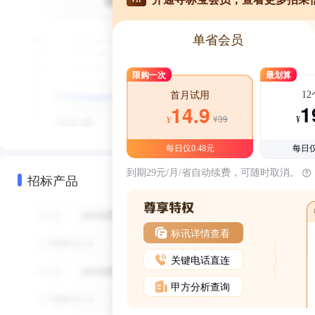
单省会员
限购一次
最划算
1
首月试用
1
14.9
¥39
¥
¥
每日仅0.48元
每日仅
到期29元/月/省自动续费，可随时取消。
招标产品
标讯详情查看
关键电话直连
甲方分析查询