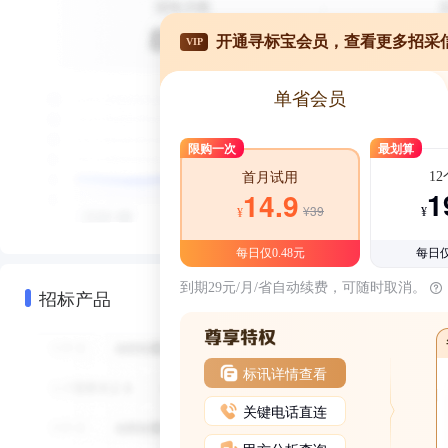
开通寻标宝会员，查看更多招采
VIP
单省会员
限购一次
最划算
1
首月试用
1
14.9
¥39
¥
¥
每日仅0.48元
每日仅
到期29元/月/省自动续费，可随时取消。
招标产品
标讯详情查看
关键电话直连