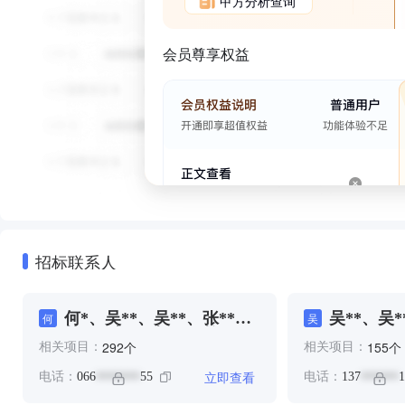
甲方分析查询
会员尊享权益
招标联系人
何*、吴**、吴**、张**、
吴**、吴*
何
吴
林**、胡*、胡**、赖**
个
个
292
155
相关项目：
相关项目：
立即查看
电话：
066
55
电话：
137
1
*******
******