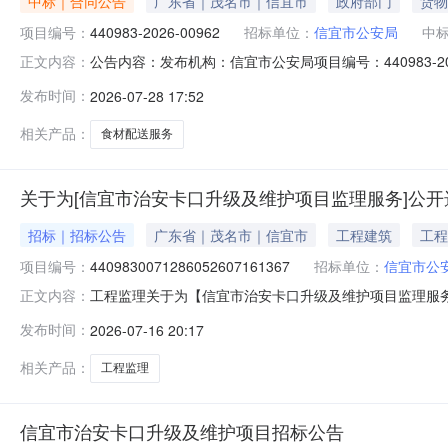
中标｜合同公告
广东省｜茂名市｜信宜市
政府部门
货物
项目编号：
440983-2026-00962
招标单位：
信宜市公安局
中
公告内容：发布机构：信宜市公安局项目编号：440983-20
正文内容：
440983-2026-00962四、项目名称信宜市公安局饭
发布时间：
2026-07-28 17:52
8899141供应商(乙方)：茂名市百润农业科技发展有限公
相关产品：
食材配送服务
关于为[信宜市治安卡口升级及维护项目监理服务]公开
招标｜招标公告
广东省｜茂名市｜信宜市
工程建筑
工程
项目编号：
4409830071286052607161367
招标单位：
信宜市公
工程监理关于为【信宜市治安卡口升级及维护项目监理服务】
正文内容：
介服务机构，现将相关事项公告如下：项目业主信宜市公
发布时间：
2026-07-16 20:17
批项目否采购项目编码44098300712860526071
和
相关产品：
工程监理
信宜市治安卡口升级及维护项目招标公告