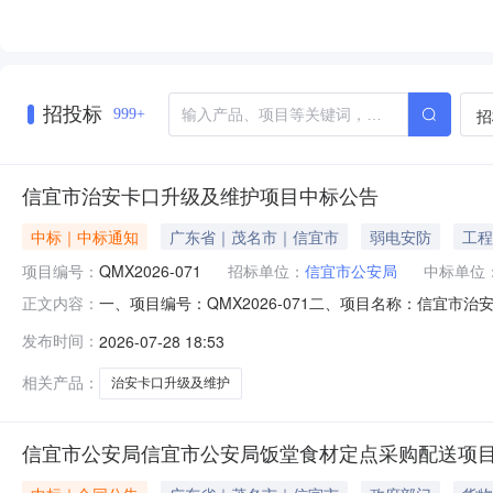
招投标
招
999+
信宜市治安卡口升级及维护项目中标公告
中标｜中标通知
广东省｜茂名市｜信宜市
弱电安防
工程
项目编号：
QMX2026-071
招标单位：
信宜市公安局
中标单位
一、项目编号：QMX2026-071二、项目名称：信
正文内容：
名市迎宾四路233号868673.00四、评审专家名单
发布时间：
2026-07-28 18:53
日。七、其他补充事宜号投标单位（投标人）资格符合审
29.1439.0017.5085.641
相关产品：
治安卡口升级及维护
信宜市公安局信宜市公安局饭堂食材定点采购配送项