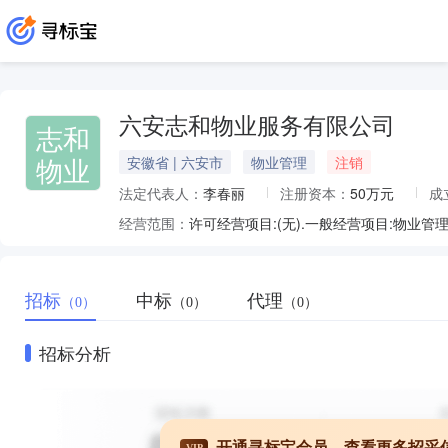
六安志和物业服务有限公司
志和
物业
安徽省 | 六安市
物业管理
注销
法定代表人：
李春丽
注册资本：
50万元
成
经营范围：
许可经营项目:(无).一般经营项目:物
招标
中标
代理
（0）
（0）
（0）
招标分析
开通寻标宝会员，查看更多招采
VIP