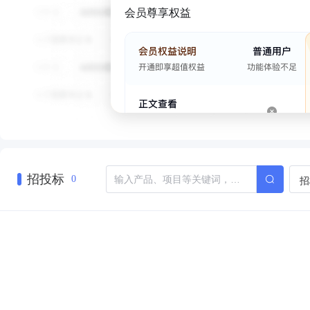
会员尊享权益
招投标
招
0