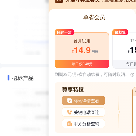
单省会员
限购一次
最划算
1
首月试用
1
14.9
¥39
¥
¥
每日仅0.48元
每日仅
到期29元/月/省自动续费，可随时取消。
招标产品
标讯详情查看
关键电话直连
甲方分析查询