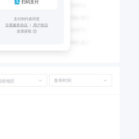
扫码支付
支付则代表同意
交易服务协议
｜
用户协议
发票获取
省份地区