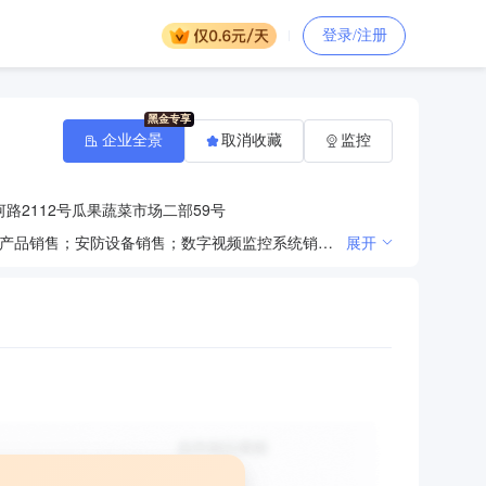
登录/注册
企业全景
取消收藏
监控
路2112号瓜果蔬菜市场二部59号
一般项目：建筑装饰材料销售；鲜肉批发；新鲜蔬菜批发；新鲜水果批发；鲜蛋批发；水产品批发；农副产品销售；安防设备销售；数字视频监控系统销售；信息安全设备销售；音响设备销售；计算机软硬件及辅助设备批发；云计算设备销售；移动通信设备销售；网络设备销售；家用视听设备销售；光通信设备销售；电子元器件批发；光纤销售；光缆销售；工业自动控制系统装置销售；软件销售；办公设备销售；智能车载设备销售；智能仪器仪表销售；信息系统集成服务；信息技术咨询服务；计算机系统服务；数字技术服务；普通机械设备安装服务；家用电器安装服务；日用百货销售；工艺美术品及礼仪用品销售（象牙及其制品除外）；塑料制品销售；针纺织品销售（除许可业务外，可自主依法经营法律法规非禁止或限制的项目）
展开