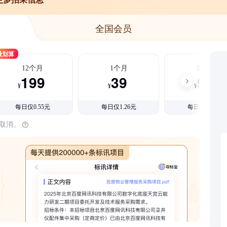
全国会员
最划算
12个月
1个月
3个月
199
39
99
¥
¥
¥
每日仅0.55元
每日仅1.26元
每日仅1.08元
时取消。