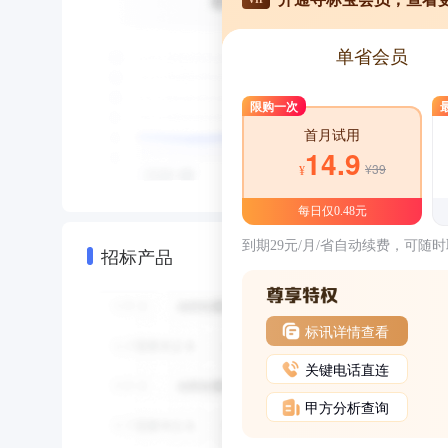
单省会员
限购一次
首月试用
14.9
¥39
¥
每日仅0.48元
到期29元/月/省自动续费，可随
招标产品
标讯详情查看
关键电话直连
甲方分析查询