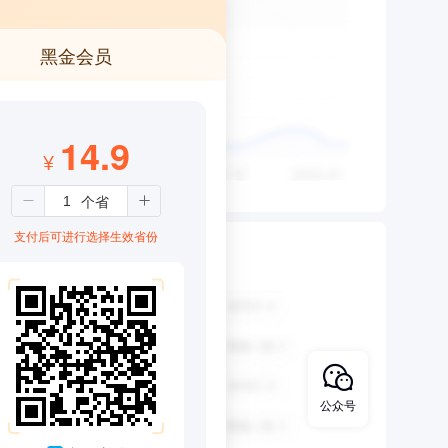
黑金会员
14.9
¥
支付后可进行选择生效省份
公众号