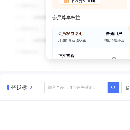
甲方分析查询
会员尊享权益
招投标
招
0