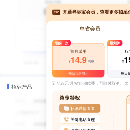
开通寻标宝会员，查看更多招采
VIP
单省会员
限购一次
最划算
1
首月试用
1
14.9
¥39
¥
¥
每日仅0.48元
每日仅
到期29元/月/省自动续费，可随时取消。
招标产品
标讯详情查看
关键电话直连