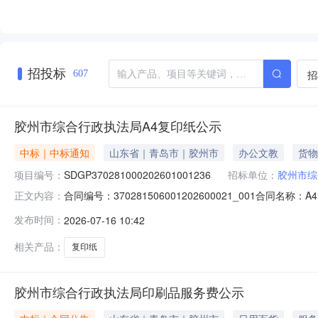
招投标
招
607
胶州市综合行政执法局A4复印纸公示
中标｜中标通知
山东省｜青岛市｜胶州市
办公文教
货物
项目编号：
SDGP370281000202601001236
招标单位：
胶州市综
合同编号：370281506001202600021_001合同
正文内容：
胶州市北京路2号联系方式：82288831供应商（乙方
发布时间：
2026-07-16 10:42
15092036111合同签订日期：2026-06-18合同金
相关产品：
复印纸
胶州市综合行政执法局印刷品服务费公示