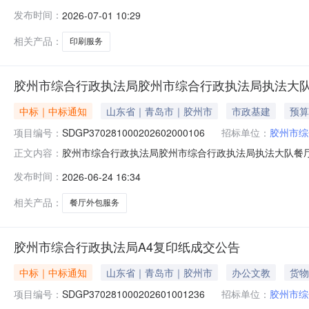
理机构：青岛市政务服务和公共资源交易中心五、成交日期：20
发布时间：
2026-07-01 10:29
广告传媒中心1.0000009795.000000元七、采购小组
相关产品：
印刷服务
胶州市综合行政执法局胶州市综合行政执法局执法大
中标｜中标通知
山东省｜青岛市｜胶州市
市政基建
预算
项目编号：
SDGP370281000202602000106
招标单位：
胶州市综
胶州市综合行政执法局胶州市综合行政执法局执法大队餐
正文内容：
SDGP370281000202602000106三、分包名称：餐饮
发布时间：
2026-06-24 16:34
七、中标情况：序号中标供应商名称中标供应商地址中标金额
员
相关产品：
餐厅外包服务
胶州市综合行政执法局A4复印纸成交公告
中标｜中标通知
山东省｜青岛市｜胶州市
办公文教
货物
项目编号：
SDGP370281000202601001236
招标单位：
胶州市综