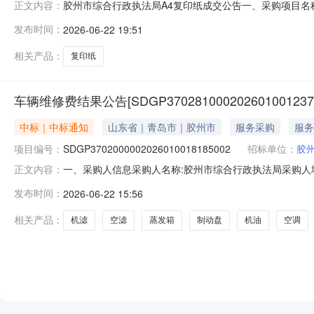
胶州市综合行政执法局A4复印纸成交公告一、采购项目名称：A
正文内容：
构：青岛市政务服务和公共资源交易中心五、成交日期：2026
发布时间：
2026-06-22 19:51
场56.0000009979.200000元七、采购小组成员：无八、
相关产品：
复印纸
车辆维修费结果公告[SDGP370281000202601001237
中标｜中标通知
山东省｜青岛市｜胶州市
服务采购
服务
项目编号：
SDGP3702000002026010018185002
招标单位：
胶
一、采购人信息采购人名称:胶州市综合行政执法局采购人地址
正文内容：
阶段项目名称:青岛市党政机关事业单位2026-2027年度公务
发布时间：
2026-06-22 15:56
予阶段项目名称:车辆维修费框架协议合同授予阶段项目编号:SD
相关产品：
机滤
空滤
蒸发箱
制动盘
机油
空调