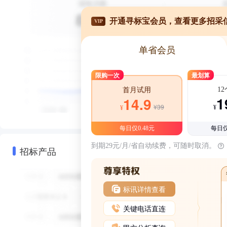
开通寻标宝会员，查看更多招采
VIP
单省会员
限购一次
最划算
1
首月试用
1
14.9
¥39
¥
¥
每日仅0.48元
每日仅
到期29元/月/省自动续费，可随时取消。
招标产品
标讯详情查看
关键电话直连