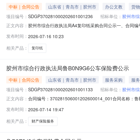
中标｜合同公告
山东省｜青岛市｜胶州市
办公文教
货物
项目编号：
SDGP370281000202601001236
招标单位：
胶州市综
胶州市综合行政执法局A4复印纸采购合同公示一、合同编号：3702
正文内容：
采购项目名称：A4复印纸五、合同主体采购人：胶州市综合
发布时间：
2026-07-16 10:23
市胶州市寺门首街31号金富小区底一幢前排西数第5个网点
相关产品：
复印纸
胶州市综合行政执法局鲁B0N9G6公车保险费公示
中标｜合同公告
山东省｜青岛市｜胶州市
服务采购
服务
项目编号：
SDGP370281000202601001133
招标单位：
胶州市综
合同编号：370281506001202600014_001合同名
正文内容：
市综合行政执法局地址：胶州市北京路2号联系方式：8228
发布时间：
2026-07-14 19:47
式：16678620813合同签订日期：2026-06-01合同
相关产品：
财产保险服务