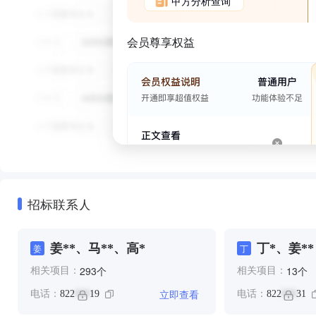
甲方分析查询
会员尊享权益
招标联系人
姜**、马**、高*
丁*、姜**
姜
丁
个
个
293
13
相关项目：
相关项目：
立即查看
电话：
822
19
电话：
822
31
***
***