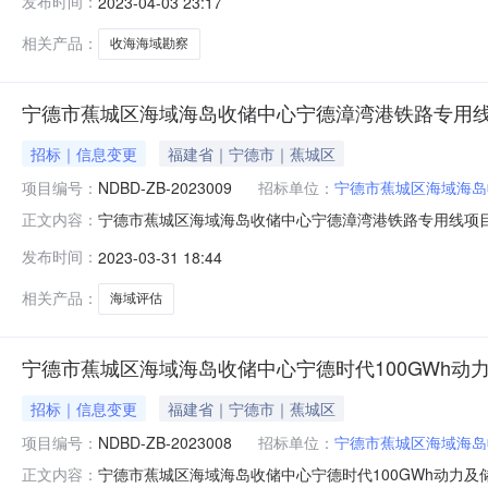
发布时间：
2023-04-03 23:17
交）金额：49.2000000（万元）四、主要标的信息
勘
相关产品：
收海海域勘察
宁德市蕉城区海域海岛收储中心宁德漳湾港铁路专用
招标｜信息变更
福建省｜宁德市｜蕉城区
项目编号：
NDBD-ZB-2023009
招标单位：
宁德市蕉城区海域海岛
宁德市蕉城区海域海岛收储中心宁德漳湾港铁路专用线项目海
正文内容：
路专用线项目海域评估首次公告日期：2023年03月2
发布时间：
2023-03-31 18:44
责任公司（联合体牵头方），自然资源部第三海洋研究所（联
采购人信息名称：宁
相关产品：
海域评估
宁德市蕉城区海域海岛收储中心宁德时代100GWh动
招标｜信息变更
福建省｜宁德市｜蕉城区
项目编号：
NDBD-ZB-2023008
招标单位：
宁德市蕉城区海域海岛
宁德市蕉城区海域海岛收储中心宁德时代100GWh动力及储
正文内容：