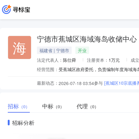
宁德市蕉城区海域海岛收储中心
海
福建省 | 宁德市
开业
法定代表人：
陈仕舜
注册资本：
1万元
成
经营范围：
最新动态：
参与
[蕉城区10宗底
2026-07-18 03:54
招标
中标
代理
（0）
（0）
（0）
招标分析