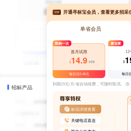
开通寻标宝会员，查看更多招采
VIP
单省会员
限购一次
最划算
1
首月试用
1
14.9
¥39
¥
¥
每日仅0.48元
每日仅
到期29元/月/省自动续费，可随时取消。
招标产品
标讯详情查看
关键电话直连