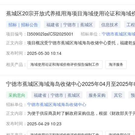
蕉城区20宗开放式养殖用海项目海域使用论证和海域
招标｜招标公告
福建省｜宁德市｜蕉城区
信息技术
工程
项目编号：
[350902]qs[CS]2025001
招标单位：
宁德市蕉城区海
项目概况受宁德市蕉城区海域海岛收储中心委托，福建乾盛工程咨
正文内容：
作组织竞争性磋商，现欢迎国内合格的供应商前来参加。
发布时间：
2025-05-30 10:14
(zfcg.czt.fujian.gov.cn)免费申请账号在福
相关产品：
海域使用论证和海域价格评价报告编制工作
海洋服务
宁德市蕉城区海域海岛收储中心2025年04月至2025
采购意向
福建省｜宁德市｜蕉城区
服务采购
其它
预
招标单位：
宁德市蕉城区海域海岛收储中心
为便于供应商及时了解政府采购信息，根据《财政部关于开
正文内容：
（第1批）采购意向公开如下：序号采购项目名称采购需求
发布时间：
2025-04-29 10:23
容：蕉城区20宗开放式养殖用海项目海域使用论证和海域
殖水域滩涂规划等相关规划数据
相关产品：
海域使用论证和海域价格评价报告编制工作
海域使用论证