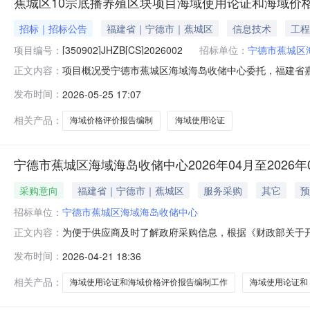
蕉城区10宗底播养殖区块项目海域使用论证和海域价
招标｜招标公告
福建省｜宁德市｜蕉城区
信息技术
工程
项目编号：
[350902]JHZB[CS]2026002
招标单位：
宁德市蕉城区
项目概况受宁德市蕉城区海域海岛收储中心委托，福建省嘉合项目
正文内容：
制工作组织竞争性磋商，现欢迎国内合格的供应商前来参
发布时间：
2026-05-25 17:07
(zfcg.czt.fujian.gov.cn)免费申请账号在福
相关产品：
海域价格评价报告编制
海域使用论证
宁德市蕉城区海域海岛收储中心2026年04月至2026
采购意向
福建省｜宁德市｜蕉城区
服务采购
其它
预
招标单位：
宁德市蕉城区海域海岛收储中心
为便于供应商及时了解政府采购信息，根据《财政部关于开
正文内容：
（第1批）采购意向公开如下：序号采购项目名称采购需求
发布时间：
2026-04-21 18:36
容：蕉城区10宗底播养殖区块项目海域使用论证和海域
论证、海域价格评估报告的编制工作，
相关产品：
海域使用论证和海域价格评价报告编制工作
海域使用论证和