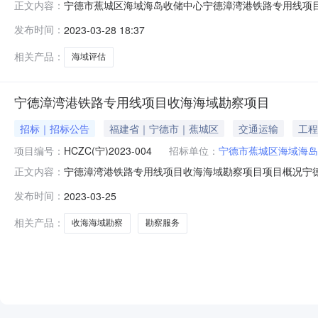
宁德市蕉城区海域海岛收储中心宁德漳湾港铁路专用线项目海域评
正文内容：
港铁路专用线项目海域评估三、中标（成交）信息供应商名
发布时间：
2023-03-28 18:37
楼2112单元中标（成交）金额：18.0000000（
司宁
相关产品：
海域评估
宁德漳湾港铁路专用线项目收海海域勘察项目
招标｜招标公告
福建省｜宁德市｜蕉城区
交通运输
工程
项目编号：
HCZC(宁)2023-004
招标单位：
宁德市蕉城区海域海岛
宁德漳湾港铁路专用线项目收海海域勘察项目项目概况宁
正文内容：
于2023年04月04日10点00分（北京时间）前提交响应
发布时间：
2023-03-25
式：竞争性磋商预算金额：30.0000000万元（人民币
证金11-
相关产品：
收海海域勘察
勘察服务