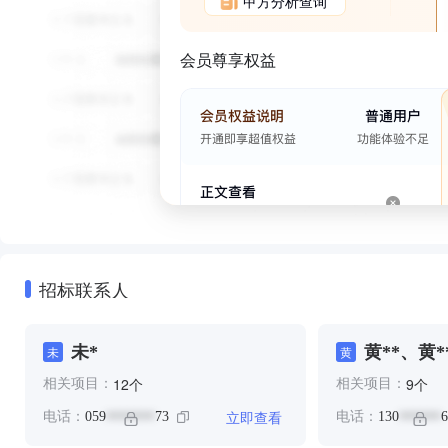
甲方分析查询
会员尊享权益
招标联系人
未*
⻩**、黄*
未
⻩
个
个
12
9
相关项目：
相关项目：
立即查看
电话：
059
73
电话：
130
6
*******
******