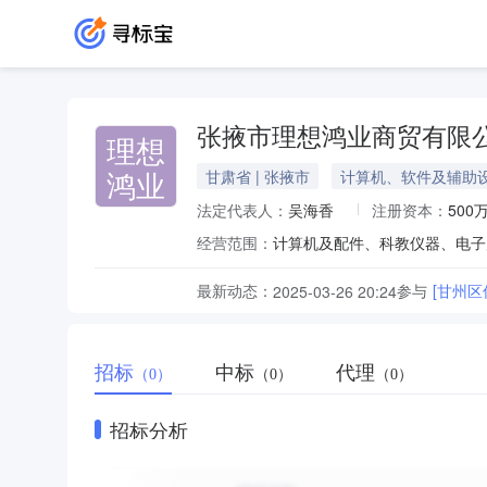
张掖市理想鸿业商贸有限
理想
鸿业
甘肃省 | 张掖市
计算机、软件及辅助
法定代表人：
吴海香
注册资本：
500
经营范围：
最新动态：
参与
[甘州
2025-03-26 20:24
招标
中标
代理
（0）
（0）
（0）
招标分析