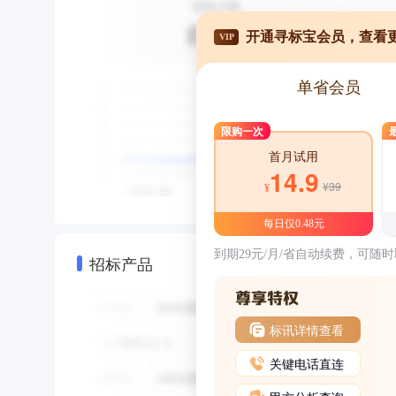
开通寻标宝会员，查看
VIP
单省会员
限购一次
首月试用
14.9
¥39
¥
每日仅0.48元
到期29元/月/省自动续费，可随
招标产品
标讯详情查看
关键电话直连