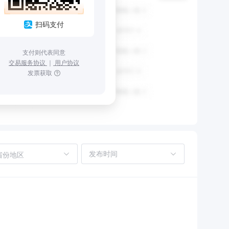
扫码支付
支付则代表同意
交易服务协议
｜
用户协议
发票获取
省份地区