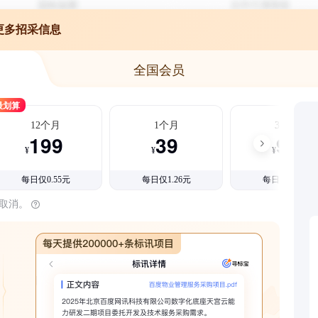
更多招采信息
全国会员
最划算
12个月
1个月
3个月
199
39
99
¥
¥
¥
每日仅0.55元
每日仅1.26元
每日仅1.08元
时取消。