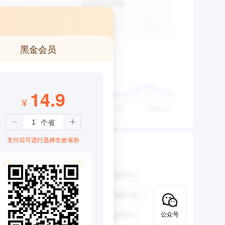
黑金会员
14.9
¥
支付后可进行选择生效省份
公众号