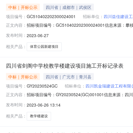
中标｜开标公示
四川省｜成都市｜武侯区
项目编号：
GC510402202300024001
招标单位：
四川益佳建设工
招标项目编号：GC510402202300024001信息
正文内容：
段-）开标记录开标时间：2023-06-2710:51信息来
发布时间：
2023-06-27
花阿署达体育公园(一期)新建项目施工一标段（攀枝花阿署达体
相关产品：
体育公园新建项目
四川省剑阁中学校教学楼建设项目施工开标记录表
中标｜开标公示
四川省｜广元市｜青川县
项目编号：
GY20230524GC
招标单位：
四川凯金瑞建设工程有限
招标项目编号：GY20230524(GC)001001信息来
正文内容：
市公共资源交易中心开标时间2023-06-2510:10开标
发布时间：
2023-06-26 13:14
证金到账金额（元）投标报价（元）质量目标工期备注签名$veloc
相关产品：
教学楼建设