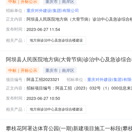
中标｜开标公示
重庆市｜南岸区
招标单位：
重庆对外建设(集团)有限公司
阿坝县人民医院地方病（大骨节病）诊治中心及急诊综合楼建
正文内容：
投标人名称：重庆对外建设（集团）有限公司；报价：70644
发布时间：
2023-06-27 11:54
730。投标人名称：万锦建设集团有限公司；报价：69875
相关产品：
地方病诊治中心及急诊综合楼建设
阿坝县人民医院地方病(大骨节病)诊治中心及急诊综
中标｜开标公示
重庆市｜南岸区
项目编号：
阿县工招2023321
招标单位：
重庆对外建设(集团)有
招标项目编号：阿县工招（2023）032号（1）000信
正文内容：
州中介机构信用系统5.阿坝州政府采购网上竞价系统阿
发布时间：
2023-06-27 10:50
建设项目开标记录开标时间：2023-06-2700:41信
介
相关产品：
地方病诊治中心及急诊综合楼建设
攀枝花阿署达体育公园(一期)新建项目施工一标段(攀枝