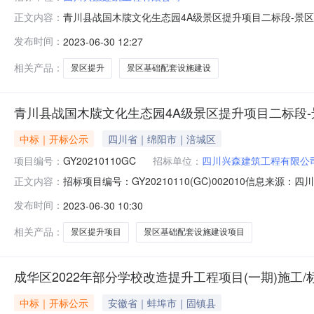
青川县战国木牍文化生态园4A级景区提升项目二标段-景区基础
正文内容：
区提升项目二标段-景区基础配套设施建设项目（金洞坪环山道
发布时间：
2023-06-30 12:27
价（元）质量目标工期备注签名$velocityCount四川兴森建筑
相关产品：
景区提升
景区基础配套设施建设
青川县战国木牍文化生态园4A级景区提升项目二标段-
中标｜开标公示
四川省｜绵阳市｜涪城区
项目编号：
GY20210110GC
招标单位：
四川兴森建筑工程有限公
招标项目编号：GY20210110(GC)002010信
正文内容：
时间：2023-06-3009:40信息来源：四川开标参与人
发布时间：
2023-06-30 10:30
景区基础配套设施建设项目（金洞坪环山道路）施工开标记录表
相关产品：
景区提升项目
景区基础配套设施建设项目
成华区2022年部分学校改造提升工程项目(一期)施工
中标｜开标公示
安徽省｜蚌埠市｜固镇县