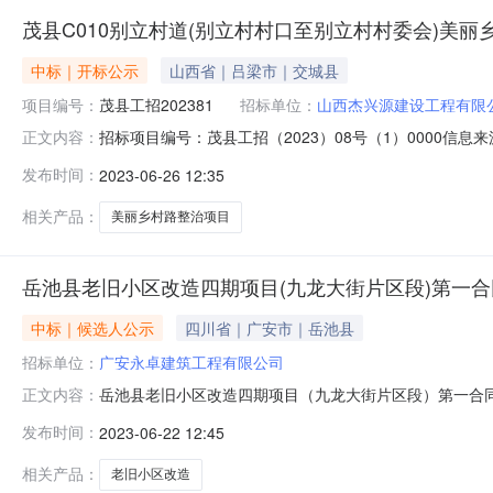
茂县C010别立村道(别立村村口至别立村村委会)美
中标｜开标公示
山西省｜吕梁市｜交城县
项目编号：
茂县工招202381
招标单位：
山西杰兴源建设工程有限
招标项目编号：茂县工招（2023）08号（1）0000信
正文内容：
州中介机构信用系统5.阿坝州政府采购网上竞价系统茂县
发布时间：
2023-06-26 12:35
乡村路整治项目开标记录开标时间：2023-06-2513:
相关产品：
美丽乡村路整治项目
岳池县老旧小区改造四期项目(九龙大街片区段)第一合
中标｜候选人公示
四川省｜广安市｜岳池县
招标单位：
广安永卓建筑工程有限公司
岳池县老旧小区改造四期项目（九龙大街片区段）第一合同段-
正文内容：
结果公示项目及标段名称岳池县老旧小区改造四期项目（九龙
发布时间：
2023-06-22 12:45
工程有限公司招标人联系电话15215019716招标代理
相关产品：
老旧小区改造