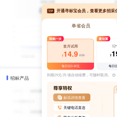
开通寻标宝会员，查看更多招采
VIP
单省会员
限购一次
最划算
1
首月试用
1
14.9
¥39
¥
¥
每日仅0.48元
每日仅
到期29元/月/省自动续费，可随时取消。
招标产品
标讯详情查看
关键电话直连