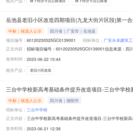
相关产品：
林下经济节点公路项目
林下经济节点公路项
岳池县老旧小区改造四期项目(九龙大街片区段)第一合
中标｜候选人公示
四川省｜广安市｜岳池县
项目编号：
60120230525GC0139001
招标单位：
广安永卓建筑工
招标项目编号：60120230525GC0139001信息来
正文内容：
源：四川（岳池县老旧小区改造四期项目（九龙大街片区
发布时间：
2023-06-22 10:44
广安永卓建筑工程有限公司项目业主联系电话15215019
相关产品：
老旧小区改造
三台中学校新高考基础条件提升改造项目-三台中学校
中标｜候选人公示
四川省｜德阳市
招标单位：
三台中学校
三台中学校新高考基础条件提升改造项目-三台中学校新高考
正文内容：
（标准文本）项目及标段名称三台中学校新高考基础条件提升
发布时间：
2023-06-21 12:38
中学校招标人联系电话13890464321招标代理机构四川源