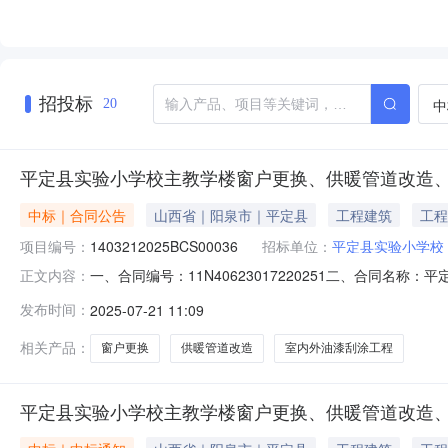
招投标
中
20
平定县实验小学校主教学楼窗户更换、供暖管道改造
中标｜合同公告
山西省｜阳泉市｜平定县
工程建筑
工程
项目编号：
1403212025BCS00036
招标单位：
平定县实验小学校
一、合同编号：11N40623017220251二、合同名称
正文内容：
四、项目名称：平定县实验小学校主教学楼窗户更换、供暖
发布时间：
2025-07-21 11:09
6163297供应商（乙方）：山西华健建筑工程有限公司地址
相关产品：
窗户更换
供暖管道改造
室内外油漆刮涂工程
平定县实验小学校主教学楼窗户更换、供暖管道改造