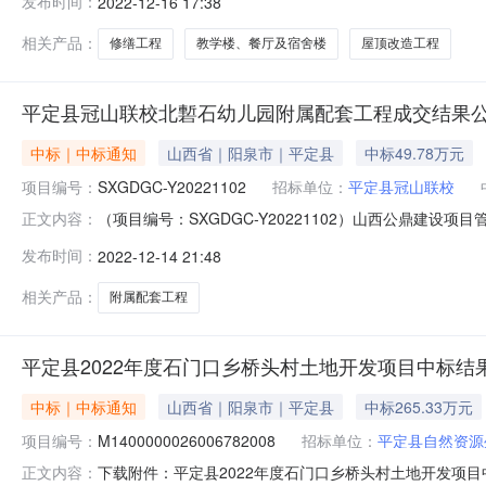
发布时间：
2022-12-16 17:38
簧镇前锁簧村联系人：郭增光供应商（乙方）：山西仁杰永
相关产品：
修缮工程
教学楼、餐厅及宿舍楼
屋顶改造工程
平定县冠山联校北磛石幼儿园附属配套工程成交结果
中标｜中标通知
山西省｜阳泉市｜平定县
中标49.78万元
项目编号：
SXGDGC-Y20221102
招标单位：
平定县冠山联校
（项目编号：SXGDGC-Y20221102）山西公鼎建设
正文内容：
编号：SXGDGC-Y20221102）进行了询比采购
发布时间：
2022-12-14 21:48
名称成交价格（元）工期1山西仁杰永昌建筑工程有限公司4
采
相关产品：
附属配套工程
平定县2022年度石门口乡桥头村土地开发项目中标结
中标｜中标通知
山西省｜阳泉市｜平定县
中标265.33万元
项目编号：
M1400000026006782008
招标单位：
平定县自然资源
下载附件：平定县2022年度石门口乡桥头村土地开发项目中
正文内容：