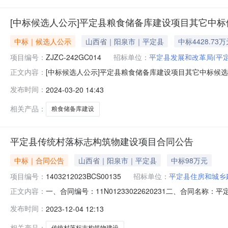
[中标候选人公示]平定县粮食储备库建设项目其它中
中标｜候选人公示
山西省｜阳泉市｜平定县
中标4428.73
项目编号：
ZJZC-242GC014
招标单位：
平定县发展和改革局(平
[中标候选人公示]平定县粮食储备库建设项目其它中标候选人公示点击查看公告内
正文内容：
备库建设项目EPC总承包中标候选人公示（招标编号：ZJZC-24
发布时间：
2024-03-20 14:43
包（项目编号：ZJZC-242GC014），经评标委员会
相关产品：
粮食储备库建设
平定县传统村落标志构筑物建设项目合同公告
中标｜合同公告
山西省｜阳泉市｜平定县
中标98万元
项目编号：
1403212023BCS00135
招标单位：
平定县住房和城乡
一、合同编号：11N01233022620231二、合同名称
正文内容：
建设项目五、合同主体采购人（甲方）：平定县住房和城乡
发布时间：
2023-12-04 12:13
公司地址：冠山镇华通农贸市场瑞盛办公楼三层311室联系方
相关产品：
传统村落标志构筑物建设