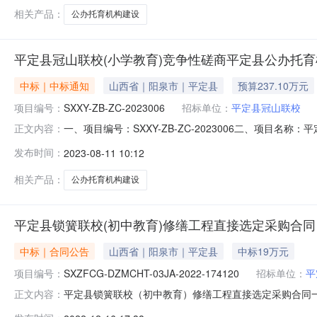
相关产品：
公办托育机构建设
平定县冠山联校(小学教育)竞争性磋商平定县公办托
中标｜中标通知
山西省｜阳泉市｜平定县
预算237.10万元
项目编号：
SXXY-ZB-ZC-2023006
招标单位：
平定县冠山联校
一、项目编号：SXXY-ZB-ZC-2023006二、项
正文内容：
址中标供应商统一社会信用代码1平定县公办托育机构建设项
发布时间：
2023-08-11 10:12
改建后设乳儿班1班，额定人数10人；托小班2班，每班额定
相关产品：
公办托育机构建设
平定县锁簧联校(初中教育)修缮工程直接选定采购合同
中标｜合同公告
山西省｜阳泉市｜平定县
中标19万元
项目编号：
SXZFCG-DZMCHT-03JA-2022-174120
招标单位：
平
平定县锁簧联校（初中教育）修缮工程直接选定采购合同一、合同
正文内容：
同三、项目编号:SXZFCG-DZZG-03J-2022-