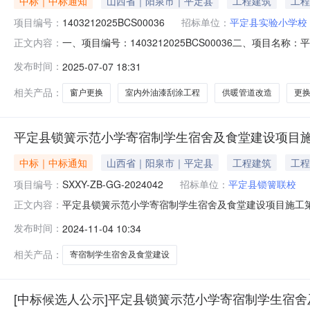
中标｜中标通知
山西省｜阳泉市｜平定县
工程建筑
工程
项目编号：
1403212025BCS00036
招标单位：
平定县实验小学校
一、项目编号：1403212025BCS00036二、项
正文内容：
应商名称供应商地址中标（成交）金额评审总得分1山西华健建
发布时间：
2025-07-07 18:31
理由其他事项四、主要标的信息工程类主要标的信息：序
外油漆刮涂工
相关产品：
窗户更换
室内外油漆刮涂工程
供暖管道改造
更
平定县锁簧示范小学寄宿制学生宿舍及食堂建设项目
中标｜中标通知
山西省｜阳泉市｜平定县
工程建筑
工程
项目编号：
SXXY-ZB-GG-2024042
招标单位：
平定县锁簧联校
平定县锁簧示范小学寄宿制学生宿舍及食堂建设项目施工第一标段中标结果公示点击
正文内容：
平定县锁簧示范小学寄宿制学生宿舍及食堂建设项目施工中标结
发布时间：
2024-11-04 10:34
一标段的中标人如下：一、中标人信息：001第一标段：
相关产品：
寄宿制学生宿舍及食堂建设
[中标候选人公示]平定县锁簧示范小学寄宿制学生宿