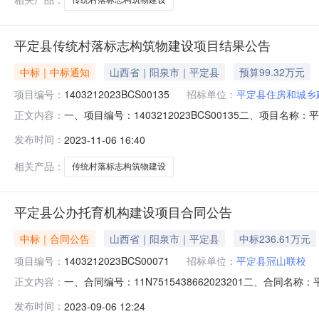
平定县传统村落标志构筑物建设项目结果公告
中标｜中标通知
山西省｜阳泉市｜平定县
预算99.32万元
项目编号：
1403212023BCS00135
招标单位：
平定县住房和城乡
一、项目编号：1403212023BCS00135二、项目
正文内容：
名称中标供应商地址中标供应商统一社会信用代码1平定
发布时间：
2023-11-06 16:40
外宣传栏、宣传标语的设计、制作及安装。1项/报价：98000
相关产品：
传统村落标志构筑物建设
平定县公办托育机构建设项目合同公告
中标｜合同公告
山西省｜阳泉市｜平定县
中标236.61万元
项目编号：
1403212023BCS00071
招标单位：
平定县冠山联校
一、合同编号：11N7515438662023201二、合同
正文内容：
五、合同主体采购人（甲方）：平定县冠山联校（小学教育）
发布时间：
2023-09-06 12:24
华通农贸市场瑞盛办公楼三层311室联系方式：138353