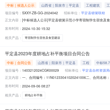
中标｜候选人公示
山西省｜阳泉市｜平定县
工程建筑
工
项目编号：
SXXY-ZB-GG-2024042
招标单位：
平定县锁簧联校
[中标候选人公示]平定县锁簧示范小学寄宿制学生宿舍及
正文内容：
http://124.166.241.52:82/upload/wj/8a8
发布时间：
2024-10-30 15:32
GG-2024042）公示开始时间：2024-10-3016:3
相关产品：
寄宿制学生宿舍及食堂建设
平定县2023年度耕地占补平衡项目合同公告
中标｜合同公告
山西省｜阳泉市｜平定县
工程
中标58.
项目编号：
1403212024CGK00029
招标单位：
平定县自然资源局
一、合同编号：11N01233041020241006二、合同
正文内容：
平衡项目五、合同主体采购人（甲方）：平定县自然资源局地
发布时间：
2024-09-06 08:27
场瑞盛办公楼三层311室联系方式：13835349529六
相关产品：
耕地占补平衡