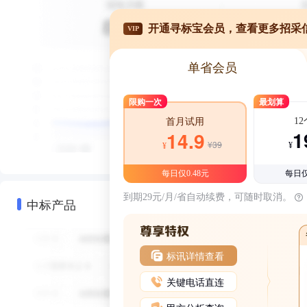
开通寻标宝会员，查看更多招采
VIP
单省会员
限购一次
最划算
1
首月试用
1
14.9
¥39
¥
¥
每日仅0.48元
每日仅
到期29元/月/省自动续费，可随时取消。
中标产品
标讯详情查看
关键电话直连