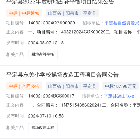
平定县2023年度耕地占补平衡项目结果公告
中标｜中标通知
山西省｜阳泉市｜平定县
项目编号：
1403212024CGK00029
招标单位：
平定县自然资源局
一、项目编号：1403212024CGK00029二、项
正文内容：
得分1山西磐宏建设工程有限公司山西转型综合改革示范区唐槐产
发布时间：
2024-08-07 12:18
山镇河头新村报价：1623726.54（元）80.314山
相关产品：
耕地占补平衡
平定县东关小学校操场改造工程项目合同公告
中标｜合同公告
山西省｜阳泉市｜平定县
中标187.98万元
项目编号：
1403212024BCS00017
招标单位：
平定县冠山联校
一、合同编号：11N75154386620241二、合同名称
正文内容：
工程项目五、合同主体采购人（甲方）：平定县冠山联校（小
发布时间：
2024-07-10 16:58
址：冠山镇华通农贸市场瑞盛办公楼三层311室联系方式：1
相关产品：
操场改造工程