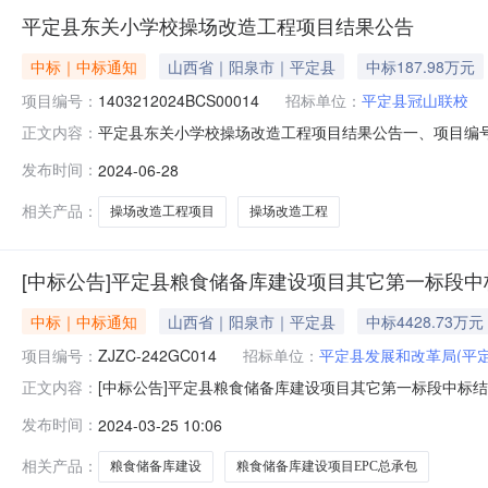
平定县东关小学校操场改造工程项目结果公告
中标｜中标通知
山西省｜阳泉市｜平定县
中标187.98万元
项目编号：
1403212024BCS00014
招标单位：
平定县冠山联校
平定县东关小学校操场改造工程项目结果公告一、项目编号：1
正文内容：
供应商名称供应商地址中标（成交）金额评审总得分1山西仁杰
发布时间：
2024-06-28
称废标理由其他事项////四、主要标的信息工程类主要
学校操
相关产品：
操场改造工程项目
操场改造工程
[中标公告]平定县粮食储备库建设项目其它第一标段
中标｜中标通知
山西省｜阳泉市｜平定县
中标4428.73万元
项目编号：
ZJZC-242GC014
招标单位：
平定县发展和改革局(平
[中标公告]平定县粮食储备库建设项目其它第一标段中标结果公示点击查看公告内
正文内容：
储备库建设项目EPC总承包中标结果公示（招标编号：ZJZC
发布时间：
2024-03-25 10:06
人信息中标人：牵头人：山西仁杰永昌建筑工程有限公司成员
相关产品：
粮食储备库建设
粮食储备库建设项目EPC总承包