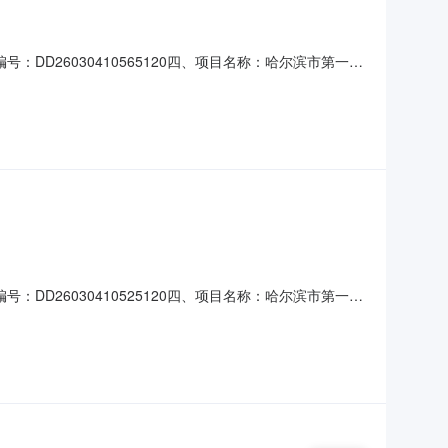
：DD26030410565120四、项目名称：哈尔滨市第一六
河路63号联系方式：18504269502供应商(乙方)：
、合同主要信息主要标的：序号名称数量(
：DD26030410525120四、项目名称：哈尔滨市第一六
河路63号联系方式：18504269502供应商(乙方)：
式：13104500153六、合同主要信息