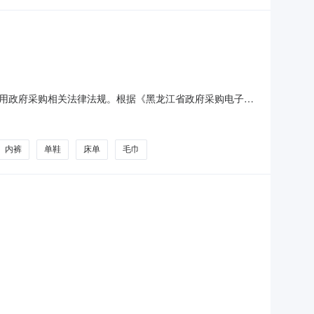
用政府采购相关法律法规。根据《黑龙江省政府采购电子卖
购询问、质疑和投诉办法》相关规定提出质疑、投诉。具体
21210535120项目基本信息采购单位：哈尔滨市第一六
内裤
单鞋
床单
毛巾