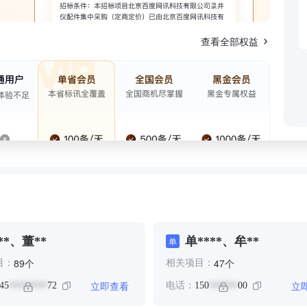
查看全部权益
**、董**
单****、牟**
单
个
个
89
47
目：
相关项目：
立即查看
立
45
72
电话：
150
00
********
******