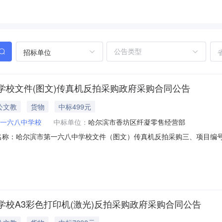
招标单位
学校文件(图文)传真机反拍采购政府采购合同公告
公文教
货物
中标499元
一六八中学校
中标单位：
哈尔滨市香坊区纤凝零售经营部
、合同名称：哈尔滨市第一六八中学校文件（图文）传真机反拍采购三、项目编号：D
购人(甲方)：哈尔滨市第一六八中学校地址：黑龙江省哈尔滨市香坊区靠河路
黑龙江省哈尔滨市香坊区向阳镇长林村村委会西北200米联系方式：1369
校A3彩色打印机(激光)反拍采购政府采购合同公告