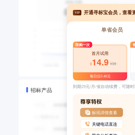
开通寻标宝会员，查看
VIP
单省会员
限购一次
首月试用
14.9
¥39
¥
每日仅0.48元
到期29元/月/省自动续费，可随
招标产品
标讯详情查看
关键电话直连