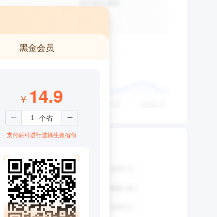
黑金会员
14.9
¥
支付后可进行选择生效省份