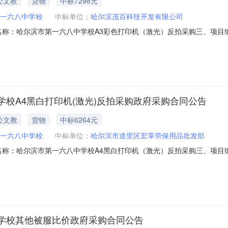
公文教
货物
中标7298元
一六八中学校
中标单位：
哈尔滨茂百科技开发有限公司
、合同名称：哈尔滨市第一六八中学校A3彩色打印机（激光）反拍采购三、项目编号
主体采购人(甲方)：哈尔滨市第一六八中学校地址：黑龙江省哈尔滨市香坊区靠
哈尔滨大街666号B14栋2单元4层1号联系方式：15104584547六
校A4黑白打印机(激光)反拍采购政府采购合同公告
公文教
货物
中标6264元
一六八中学校
中标单位：
哈尔滨市道里区宏享劳保用品批发部
、合同名称：哈尔滨市第一六八中学校A4黑白打印机（激光）反拍采购三、项目编号
主体采购人(甲方)：哈尔滨市第一六八中学校地址：黑龙江省哈尔滨市香坊区靠
哈尔滨市道里区民生二期B23栋1单元30层6号（住宅）（办公室）联系方
学校其他被服比价政府采购合同公告