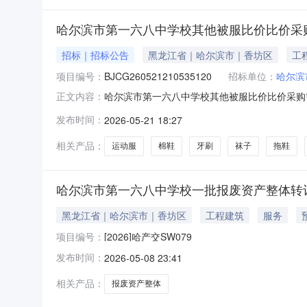
哈尔滨市第一六八中学校其他被服比价比价采
招标｜招标公告
黑龙江省｜哈尔滨市｜香坊区
工
项目编号：
BJCG260521210535120
招标单位：
哈尔滨
哈尔滨市第一六八中学校其他被服比价比价采购
正文内容：
场管理办法》第二十一条，供应商在参加电子卖
发布时间：
2026-05-21 18:27
流程详见黑龙江省政府采购电子卖场质疑、投诉流程
八中学校报价截止时间：202
相关产品：
运动服
棉鞋
牙刷
袜子
拖鞋
哈尔滨市第一六八中学校一批报废资产整体转让(
黑龙江省｜哈尔滨市｜香坊区
工程建筑
服务
项目编号：
[2026]哈产交SW079
发布时间：
2026-05-08 23:41
相关产品：
报废资产整体