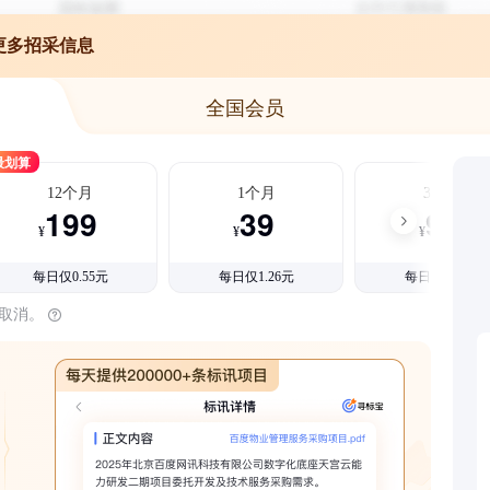
更多招采信息
全国会员
最划算
12个月
1个月
3个月
199
39
99
¥
¥
¥
每日仅0.55元
每日仅1.26元
每日仅1.08元
时取消。