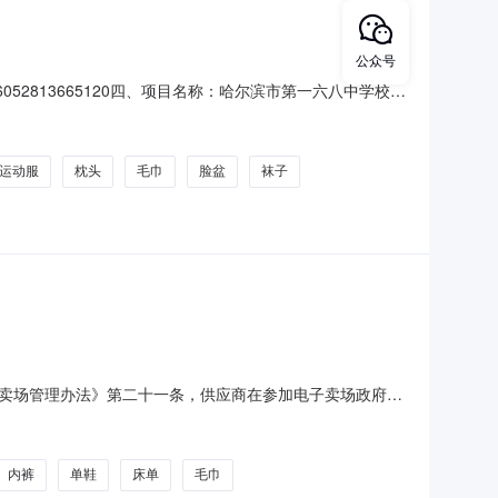
公众号
6052813665120四、项目名称：哈尔滨市第一六八中学校其
04269502供应商(乙方)：哈尔滨顺采商贸有限公司地
号名称数量(单位)单价(元)总价(
运动服
枕头
毛巾
脸盆
袜子
卖场管理办法》第二十一条，供应商在参加电子卖场政府采
体流程详见黑龙江省政府采购电子卖场质疑、投诉流程。项
交价:104160.00元项目基本信息采购单位：哈尔滨市第一六
内裤
单鞋
床单
毛巾