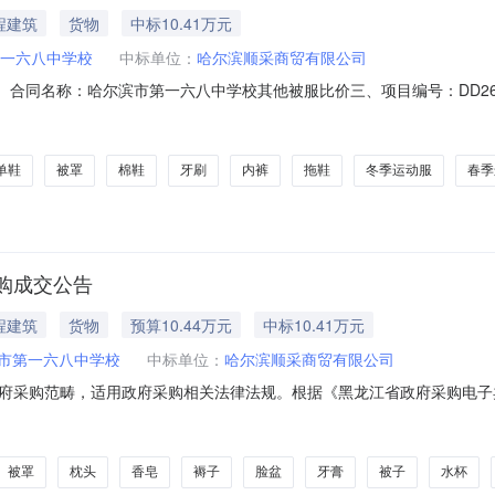
程建筑
货物
中标10.41万元
一六八中学校
中标单位：
哈尔滨顺采商贸有限公司
29925二、合同名称：哈尔滨市第一六八中学校其他被服比价三、项目编号：DD2
第一六八中学校地址：黑龙江省哈尔滨市香坊区靠河路63号联系方式：185
大厦17层3号联系方式：13836036406六、合同主要信息主要标的：序
单鞋
被罩
棉鞋
牙刷
内裤
拖鞋
冬季运动服
春季
购成交公告
程建筑
货物
预算10.44万元
中标10.41万元
市第一六八中学校
中标单位：
哈尔滨顺采商贸有限公司
府采购范畴，适用政府采购相关法律法规。根据《黑龙江省政府采购电子
黑龙江省政府采购询问、质疑和投诉办法》相关规定提出质疑、投诉。具
:BJCG260521210535120成交供应商:哈尔滨顺采商贸有限公司成
被罩
枕头
香皂
褥子
脸盆
牙膏
被子
水杯