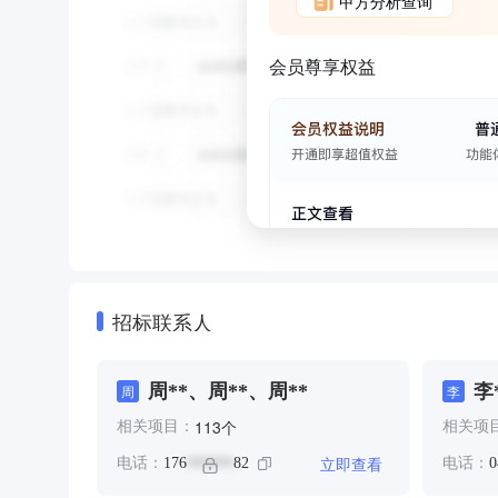
甲方分析查询
会员尊享权益
招标联系人
周**、周**、周**
李
周
李
个
113
相关项目：
相关项
立即查看
电话：
176
82
电话：
0
******