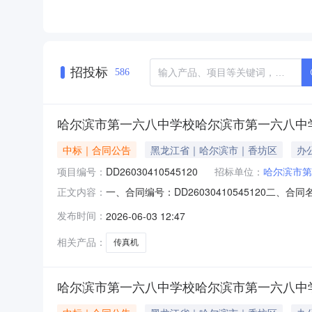
招投标
586
哈尔滨市第一六八中学校哈尔滨市第一六八中
中标｜合同公告
黑龙江省｜哈尔滨市｜香坊区
办
项目编号：
DD26030410545120
招标单位：
哈尔滨市第
一、合同编号：DD26030410545120二
正文内容：
中学校文件（图文）传真机反拍采购五、合同主体采
发布时间：
2026-06-03 12:47
滨市香坊区纤凝零售经营部（个体工商户）地址：
相关产品：
传真机
哈尔滨市第一六八中学校哈尔滨市第一六八中学