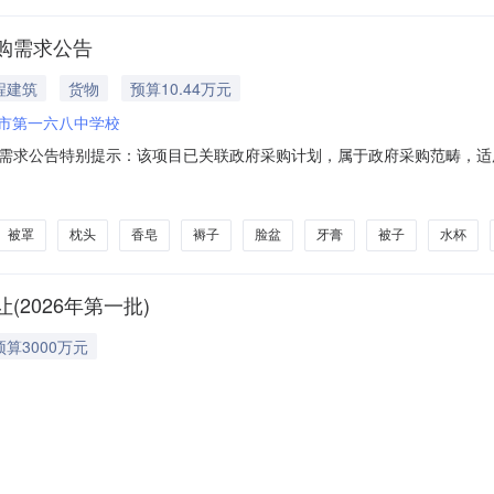
购需求公告
程建筑
货物
预算10.44万元
市第一六八中学校
需求公告特别提示：该项目已关联政府采购计划，属于政府采购范畴，适
场政府采购活动时，认为自身权益受到损害的，可按照《黑龙江省政府采
。项目名称:哈尔滨市第一六八中学校其他被服比价项目编号:BJCG2605
被罩
枕头
香皂
褥子
脸盆
牙膏
被子
水杯
2026年第一批)
预算3000万元