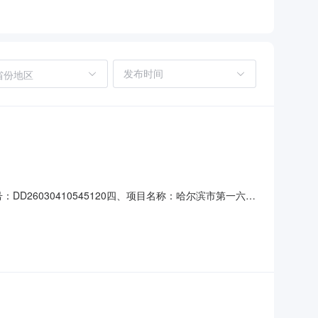
省份地区
D26030410545120四、项目名称：哈尔滨市第一六八
63号联系方式：18504269502供应商(乙方)：哈尔
4620934六、合同主要信息主要标的：序号名称