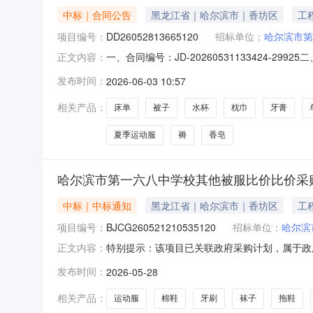
中标｜合同公告
黑龙江省｜哈尔滨市｜香坊区
工
项目编号：
DD26052813665120
招标单位：
哈尔滨市第
一、合同编号：JD-20260531133424-
正文内容：
他被服比价五、合同主体采购人(甲方)：哈尔滨市
发布时间：
2026-06-03 10:57
址：黑龙江省哈尔滨市香坊区中山路172号常青国际
相关产品：
床单
被子
水杯
枕巾
牙膏
夏季运动服
褥
香皂
哈尔滨市第一六八中学校其他被服比价比价采
中标｜中标通知
黑龙江省｜哈尔滨市｜香坊区
工
项目编号：
BJCG260521210535120
招标单位：
哈尔滨
特别提示：该项目已关联政府采购计划，属于政
正文内容：
购活动时，认为自身权益受到损害的，可按照《
发布时间：
2026-05-28
目名称:哈尔滨市第一六八中学校其他被服比价项目编号
八中学校报价截止
相关产品：
运动服
棉鞋
牙刷
袜子
拖鞋