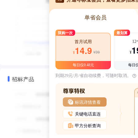
单省会员
限购一次
最划算
1
首月试用
1
14.9
¥39
¥
¥
每日仅0.48元
每日仅
到期29元/月/省自动续费，可随时取消。
招标产品
标讯详情查看
关键电话直连
甲方分析查询