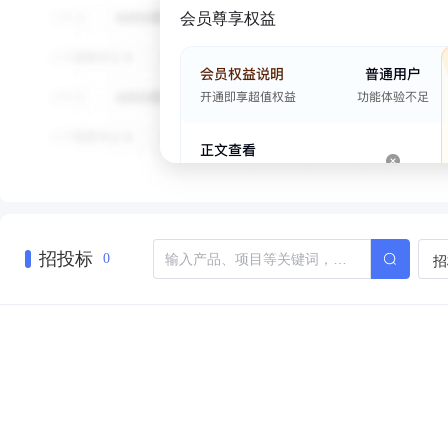
会员尊享权益
招投标
招
0