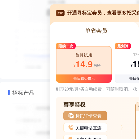
开通寻标宝会员，查看更多招采
VIP
单省会员
限购一次
最划算
1
首月试用
1
14.9
¥39
¥
¥
每日仅0.48元
每日仅
到期29元/月/省自动续费，可随时取消。
招标产品
标讯详情查看
关键电话直连