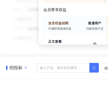
会员尊享权益
招投标
招
0