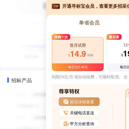
开通寻标宝会员，查看更多招采
VIP
单省会员
限购一次
最划算
1
首月试用
1
14.9
¥39
¥
¥
每日仅0.48元
每日仅
到期29元/月/省自动续费，可随时取消。
招标产品
标讯详情查看
关键电话直连
甲方分析查询