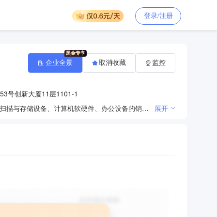
登录/注册
企业全景
取消收藏
监控
3号创新大厦11层1101-1
一般项目：职业中介服务、人力资源管理咨询，人力资源服务；办公用品及耗材、档案装具、监控设备、扫描与存储设备、计算机软硬件、办公设备的销售；计算机系统集成；计算机网络综合布线；互联网信息服务（金融、证券、期货、保险、教育除外）；计算机软硬件开发、网络技术服务、技术转让、技术开发、技术咨询；设计、制作、代理国内广告业务，发布国内户外广告业务。（除依法须经批准的项目外，凭营业执照依法自主开展经营活动）
展开