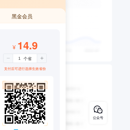
黑金会员
14.9
¥
支付后可进行选择生效省份
公众号