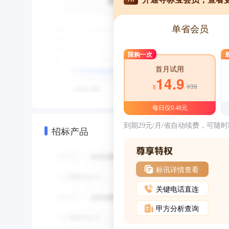
单省会员
限购一次
首月试用
14.9
¥39
¥
每日仅0.48元
到期29元/月/省自动续费，可随
招标产品
标讯详情查看
关键电话直连
甲方分析查询