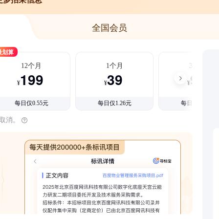
全国会员
最划算
12个月
1个月
3个月
199
39
99
¥
¥
¥
每日仅0.55元
每日仅1.26元
每日仅1.08元
时取消。