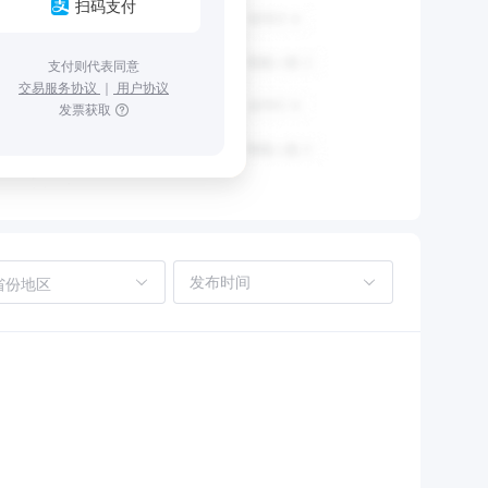
扫码支付
支付则代表同意
交易服务协议
｜
用户协议
发票获取
省份地区