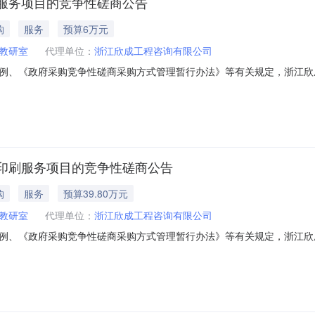
服务项目的竞争性磋商公告
购
服务
预算6万元
教研室
代理单位：
浙江欣成工程咨询有限公司
例、《政府采购竞争性磋商采购方式管理暂行办法》等有关规定，浙江欣
迎国内合格的供应商前来参加磋商。一、项目编号：ZJXCCG2026-
数据知识服务项目1项6万元/年详细采购内容第三部分《采购需求》服务
印刷服务项目的竞争性磋商公告
购
服务
预算39.80万元
教研室
代理单位：
浙江欣成工程咨询有限公司
例、《政府采购竞争性磋商采购方式管理暂行办法》等有关规定，浙江欣
，欢迎国内合格的供应商前来参加磋商。一、项目编号：ZJXCCG202
衢州教育》印刷服务项目1项39.8万元/年详细采购内容第三部分《采