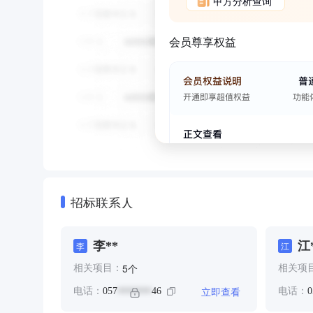
甲方分析查询
会员尊享权益
招标联系人
李**
江
李
江
个
5
相关项目：
相关项
立即查看
电话：
057
46
电话：
0
*******