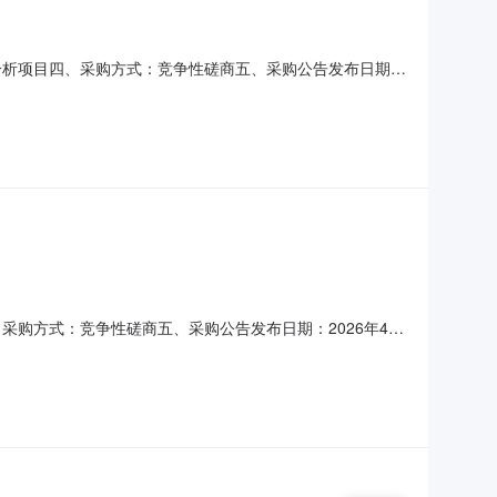
数据分析项目四、采购方式：竞争性磋商五、采购公告发布日期：
扫描及学业数据分析1项0.78/成交供应商名称衢州橙鱼科技
、其他补充事宜各参加采购活动的供应商认为该成交结果和采
、采购方式：竞争性磋商五、采购公告发布日期：2026年4月
目1项7.2/成交供应商名称衢州文捷印刷有限公司成交供应商
商认为该成交结果和采购过程等使自己的权益受到损害的，可