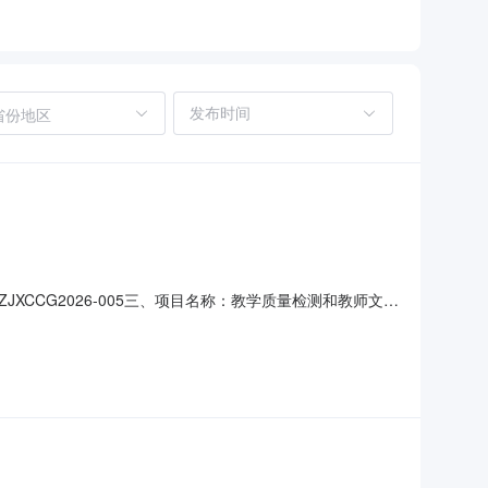
省份地区
CCG2026-005三、项目名称：教学质量检测和教师文化
5月7日七、成交结果序号标的名称数量单位备注1教学质量检
八路58号成交单价：序号内容规格成交单价（单位：元/张）