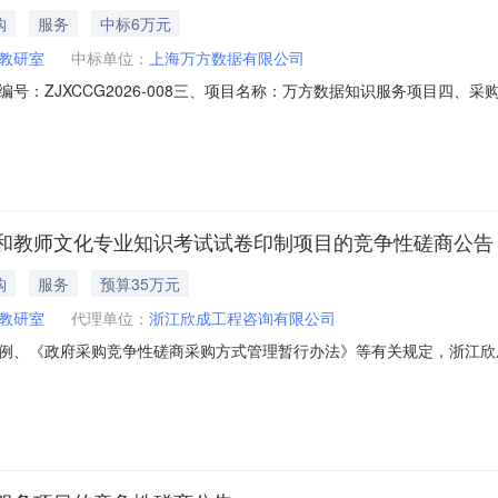
购
服务
中标6万元
教研室
中标单位：
上海万方数据有限公司
：ZJXCCG2026-008三、项目名称：万方数据知识服务项目四、采
序号标的名称数量单位成交价（元/年）备注1万方数据知识服务项目1项60
A座1101-1103室八、公告期限自本公告发布之日起1个工作日。九
和教师文化专业知识考试试卷印制项目的竞争性磋商公告
购
服务
预算35万元
教研室
代理单位：
浙江欣成工程咨询有限公司
例、《政府采购竞争性磋商采购方式管理暂行办法》等有关规定，浙江欣
试试卷印制项目组织采购，欢迎国内合格的供应商前来参加磋商。一、项目编
数量单位预算金额备注1区域考试试卷扫描及学业数据分析1项35万元/