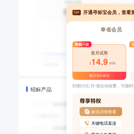
开通寻标宝会员，查看
VIP
单省会员
限购一次
首月试用
14.9
¥39
¥
每日仅0.48元
到期29元/月/省自动续费，可随
招标产品
标讯详情查看
关键电话直连