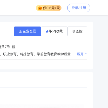
登录/注册
企业全景
取消收藏
监控
路7号1幢
负责全市教育教学调研指导工作，承担各类课程教育与学科教学的研究、培训、评审。承担全市基础教育、职业教育、特殊教育、学前教育教育教学质量、教师业务能力评价。承担教科规划和教研课题立项、评审和省级以上课题的推送。承担地方课程教学用书的编写，负责《衢州教育》杂志的编辑。（涉及资质许可项目需持有资质证书开展）
展开