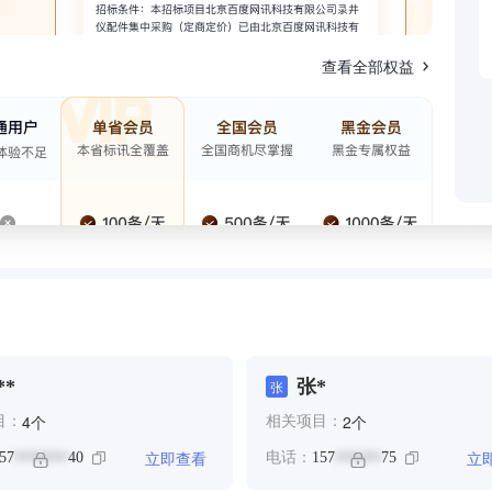
查看全部权益
**
张*
张
个
个
4
2
目：
相关项目：
立即查看
立
57
40
电话：
157
75
*******
******