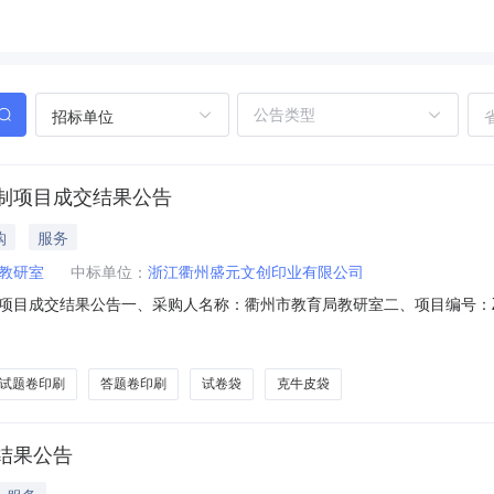
招标单位
制项目成交结果公告
购
服务
教研室
中标单位：
浙江衢州盛元文创印业有限公司
目成交结果公告一、采购人名称：衢州市教育局教研室二、项目编号：ZJX
磋商五、采购公告发布日期：2026年4月21日六、定标日期：2026年
成交供应商名称浙江衢州盛元文创印业有限公司成交供应商地址衢州市东港
试题卷印刷
答题卷印刷
试卷袋
克牛皮袋
结果公告