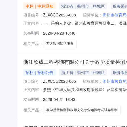
中标｜中标通知
浙江省｜衢州市｜柯城区
服务采
项目编号：
ZJXCCG2026-008
招标单位：
衢州市教育局
一、采购人名称：衢州市教育局教研室二、项目编号
正文内容：
六、定标日期：2026年4月28日七、成交结果
发布时间：
2026-04-28 16:48
上海市浦东新区陆家嘴街道东方路69号裕景国际
程
相关产品：
万方数据知识服务
浙江欣成工程咨询有限公司关于教学质量检测
招标｜招标公告
浙江省｜衢州市｜柯城区
服务采
项目编号：
ZJXCCG2026-005
招标单位：
衢州市教育局
参照《中华人民共和国政府采购法》及其实施条
正文内容：
磋商的方式就教学质量检测和教师文化专业知识考
发布时间：
2026-04-21 16:43
采购三、采购内容及预算金额等：序号采购内容
以合同签订为准。四、合格投标供
相关产品：
教学质量检测和教师文化专业知识考试试卷印制