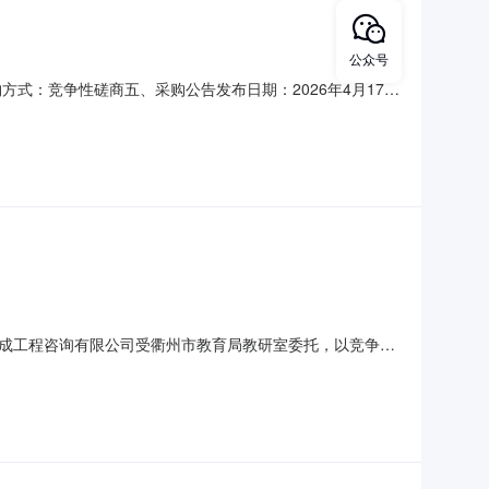
公众号
购方式：竞争性磋商五、采购公告发布日期：2026年4月17日
000/成交供应商名称上海万方数据有限公司成交供应商地址
、其他补充事宜各参加采购活动的供应商认为该成交结果和采购过
成工程咨询有限公司受衢州市教育局教研室委托，以竞争性
号：ZJXCCG2026-005二、采购组织类型：分散委托
年详细采购内容第三部分《采购需求》服务期限：一年，具体