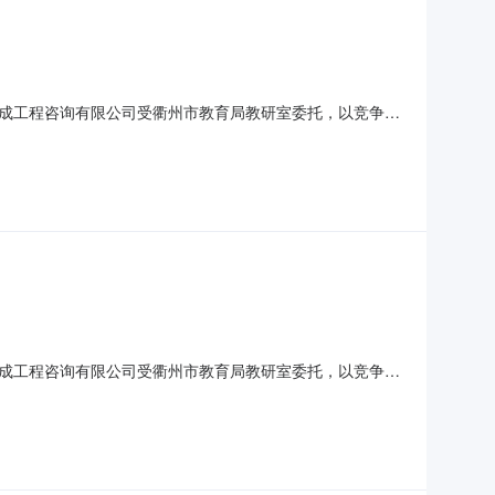
成工程咨询有限公司受衢州市教育局教研室委托，以竞争性
008二、采购组织类型：分散委托采购三、采购内容及预算金额
期限：二年，具体以合同签订为准。四、合格投标供应商的资
成工程咨询有限公司受衢州市教育局教研室委托，以竞争性
6-007二、采购组织类型：分散委托采购三、采购内容及预算
购需求》服务期限：一年，具体以合同签订为准。四、合格投