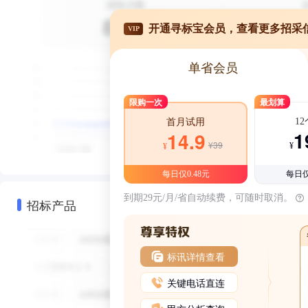
开通寻标宝会员，查看更多招采
VIP
单省会员
限购一次
最划算
1
首月试用
1
14.9
¥39
¥
¥
每日仅0.48元
每日仅
到期29元/月/省自动续费，可随时取消。
招标产品
标讯详情查看
关键电话直连