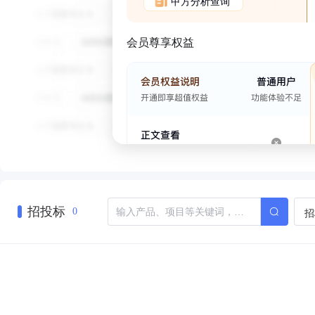
甲方分析查询
会员尊享权益
招投标
招
0