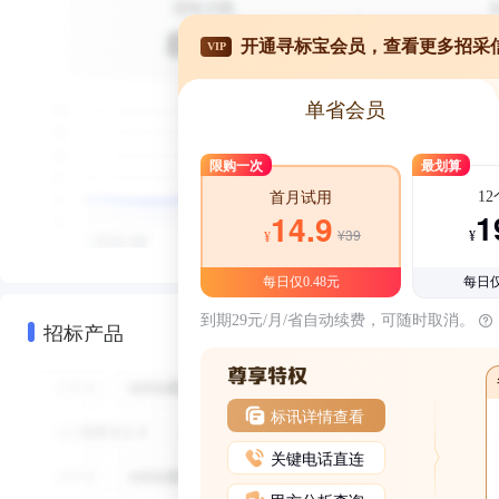
开通寻标宝会员，查看更多招采
VIP
单省会员
限购一次
最划算
1
首月试用
1
14.9
¥39
¥
¥
每日仅0.48元
每日仅
到期29元/月/省自动续费，可随时取消。
招标产品
标讯详情查看
关键电话直连