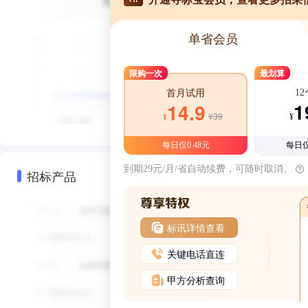
单省会员
限购一次
最划算
1
首月试用
1
14.9
¥39
¥
¥
每日仅0.48元
每日仅
到期29元/月/省自动续费，可随时取消。
招标产品
标讯详情查看
关键电话直连
甲方分析查询