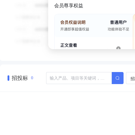
会员尊享权益
招投标
招
0