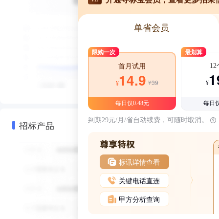
单省会员
限购一次
最划算
1
首月试用
1
14.9
¥39
¥
¥
每日仅0.48元
每日仅
到期29元/月/省自动续费，可随时取消。
招标产品
标讯详情查看
关键电话直连
甲方分析查询