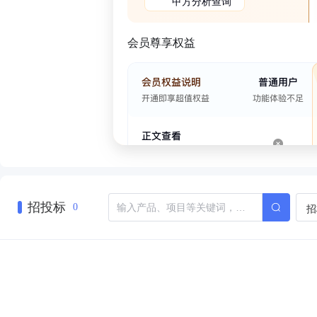
甲方分析查询
会员尊享权益
招投标
招
0