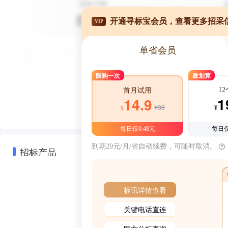
开通寻标宝会员，查看更多招采
VIP
单省会员
限购一次
最划算
1
首月试用
1
14.9
¥39
¥
¥
每日仅0.48元
每日仅
到期29元/月/省自动续费，可随时取消。
招标产品
标讯详情查看
关键电话直连