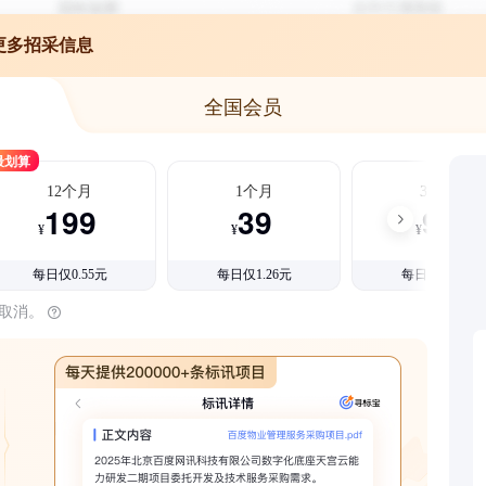
更多招采信息
全国会员
最划算
12个月
1个月
3个月
199
39
99
¥
¥
¥
每日仅0.55元
每日仅1.26元
每日仅1.08元
时取消。