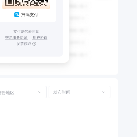
扫码支付
支付则代表同意
交易服务协议
｜
用户协议
发票获取
省份地区