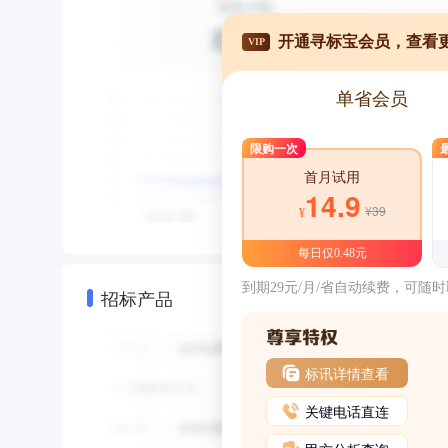
开通寻标宝会员，查看
VIP
单省会员
限购一次
首月试用
14.9
¥39
¥
每日仅0.48元
到期29元/月/省自动续费，可随
招标产品
标讯详情查看
关键电话直连