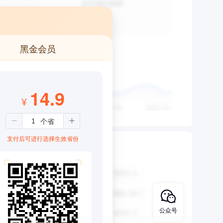
黑金会员
14.9
¥
支付后可进行选择生效省份
公众号