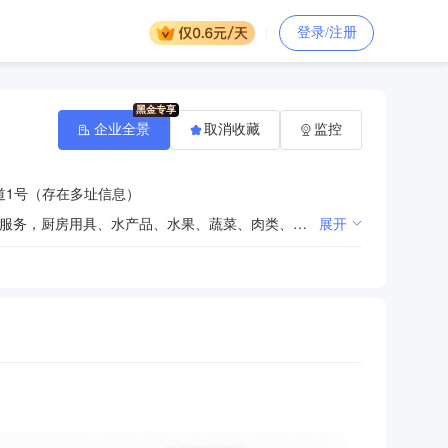
登录/注册
企业全景
取消收藏
监控
道1号（存在多址信息）
餐饮管理，餐饮服务（具体项目以《食品经营许可证》为准），酒店管理，厨房用具制造技术开发，劳动服务，厨房用具、水产品、水果、蔬菜、肉类、鲜蛋、米、面粉批发兼零售。（依法须经批准的项目，经相关部门批准后方可开展经营活动）
展开