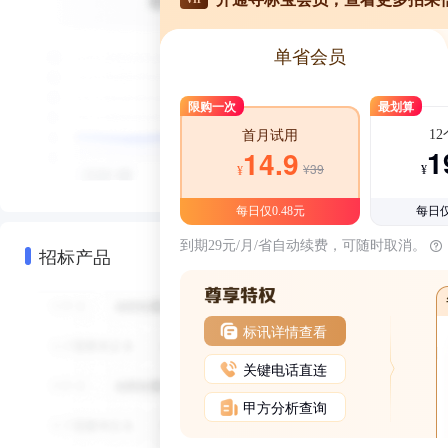
单省会员
限购一次
最划算
1
首月试用
1
14.9
¥39
¥
¥
每日仅0.48元
每日仅
到期29元/月/省自动续费，可随时取消。
招标产品
标讯详情查看
关键电话直连
甲方分析查询