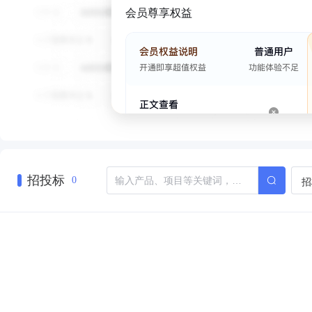
会员尊享权益
招投标
招
0