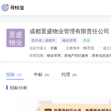
成都置盛物业管理有限责任公司
置盛
物业
四川省 | 成都市
物业管理
开业
法定代表人：
肖颖
注册资本：
50万元
成立
经营范围：
物业管理；房地产经纪服务；商务信息咨
招标
中标
代理
（0）
（0）
（0）
招标分析
开通寻标宝会员，查看更多招采
VIP