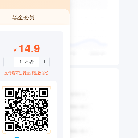
黑金会员
14.9
¥
支付后可进行选择生效省份