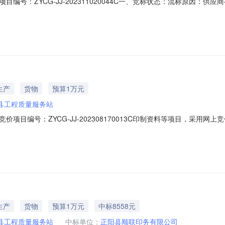
编号：ZYCG-JJ-202311020044C一、竞标状态：流标原因：
数量单位总价印刷服务不限品牌￥13000.0元1项小计￥13000.00
23报价开始时间（北京时间）：2023-11-0215:09:23报价截止时间（北京时间
生产
货物
预算1万元
县工程质量服务站
项目编号：ZYCG-JJ-202308170013C印制资料等项目，采用
三、网上竞价采购信息（一）采购商品信息品目品牌型号相关服务单价数量
元（二）采购项目信息发起竞价时间（北京时间）：2023-08-1712:09:53
生产
货物
预算1万元
中标8558元
县工程质量服务站
中标单位：
正阳县顺联印务有限公司