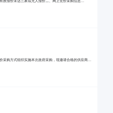
供应商有效报价未达三家或无人报价二、网上竞价采购信息
元规格参数：总计：￥13000.00元（二）、采购项目信息发
）：2023-11-031
网上竞价采购方式组织实施本次政府采购，现邀请合格的供应商进
数量单位总价印刷服务不限品牌￥10000.0元1项小计
报价开始时间（北京时间）：2023-08-1