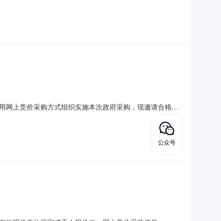
单价数量数量单位总价印刷服务不限品牌￥13000.0元1
7:07报价开始时间（北京时间）：2023-
目，采用网上竞价采购方式组织实施本次政府采购，现邀请合格的
单价数量数量单位总价印刷服务不限品牌￥13000.0元1
9:23报价开始时间（北京时间）：2023-
公众号