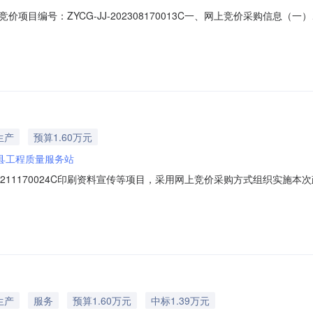
项目编号：ZYCG-JJ-202308170013C一、网上竞价采购信息
00.00元规格参数：总计：￥10000.00元（二）、采购项目信息发起竞价时间
时间（北京时间）：2023-08-1812:09:53配送区域：河南省驻马店市正阳县
生产
预算1.60万元
县工程质量服务站
202211170024C印刷资料宣传等项目，采用网上竞价采购方式组织实
）采购商品信息品目品牌型号相关服务单价数量数量单位总价印刷服务不限品牌
（北京时间）：2022-11-1715:26:27报价开始时间（北京时间）：2022
生产
服务
预算1.60万元
中标1.39万元