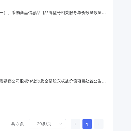
信息（一）、采购商品信息品目品牌型号相关服务单价数量数量单
时间（北京时间）：2022-11-1715:26:27报价开始时间
阳县收货
质勘察公司股权转让涉及全部股东权益价值项目处置公告受
意竞买者请与我中心联系并咨询相关事宜。一、项目情况
置。标的基本情况详见评估报告。2、产权转让行为的批准情
共 8 条
1