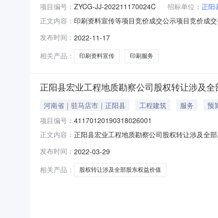
项目编号：
ZYCG-JJ-202211170024C
招标单位：
正阳
印刷资料宣传等项目竞价成交公示项目竞价成交公示
正文内容：
位总价印刷服务不限品牌￥16000.0元1项小计￥1
发布时间：
2022-11-17
（北京时间）：2022-11-1715:26:27报价
相关产品：
印刷资料宣传
印刷服务
正阳县宏业工程地质勘察公司股权转让涉及全
河南省｜驻马店市｜正阳县
工程建筑
服务
预
项目编号：
41170120190318026001
正阳县宏业工程地质勘察公司股权转让涉及全部
正文内容：
正阳县工程质量服务站委托，我中心对正阳县宏
发布时间：
2022-03-29
1、转让标的：正阳县宏业工程地质勘察有限公
况及转让标的评估备案情况：正阳县宏业工程地
相关产品：
股权转让涉及全部股东权益价值