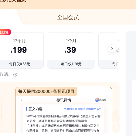
全国会员
最划算
12个月
1个月
3个月
199
39
99
¥
¥
¥
每日仅0.55元
每日仅1.26元
每日仅1.08元
时取消。