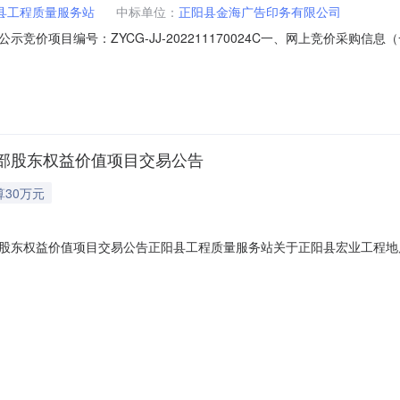
县工程质量服务站
中标单位：
正阳县金海广告印务有限公司
竞价项目编号：ZYCG-JJ-202211170024C一、网上竞价采购
6000.00元规格参数：总计：￥16000.00元（二）、采购项目信息发起竞价
截止时间（北京时间）：2022-11-1815:26:27配送区域：河南省驻马店市正
部股东权益价值项目交易公告
算30万元
股东权益价值项目交易公告正阳县工程质量服务站关于正阳县宏业工程地
业工程地质勘察公司股权转让及全部股东权益价值项目进行公开处置，有
司股权转让涉及全部股东权益价值项目等，所有标的一并竞拍，不分开处
质勘