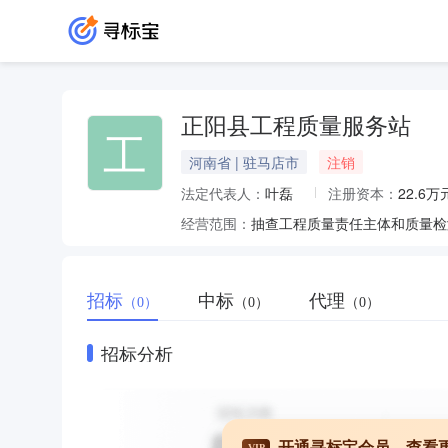
正阳县工程质量服务站
工
河南省 | 驻马店市
注销
法定代表人：
叶磊
注册资本：
22.6万
经营范围：
招标
中标
代理
（0）
（0）
（0）
招标分析
开通寻标宝会员，查看
VIP