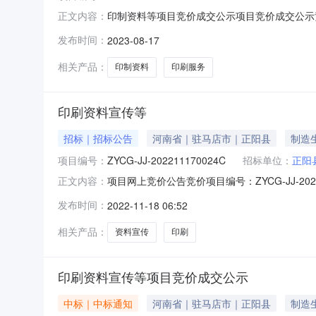
印制资料等项目竞价成交公示项目竞价成交公示竞价
正文内容：
价印刷服务不限品牌￥10000.0元1项小计￥100
发布时间：
2023-08-17
京时间）：2023-08-1712:09:53报价截止
相关产品：
印制资料
印刷服务
印刷资料宣传等
招标｜招标公告
河南省｜驻马店市｜正阳县
制造
项目编号：
ZYCG-JJ-202211170024C
招标单位：
正阳
项目网上竞价公告竞价项目编号：ZYCG-JJ-
正文内容：
价须知二、网上竞价程序三、网上竞价采购信息（一
发布时间：
2022-11-18 06:52
总计：￥16000.00元（二）采购项目信息发起竞价时间
相关产品：
资料宣传
印刷
印刷资料宣传等项目竞价成交公示
中标｜中标通知
河南省｜驻马店市｜正阳县
制造