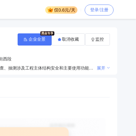
登录/注册
企业全景
取消收藏
监控
街西段
抽查工程质量责任主体和质量检测等单位执行有关建筑工程法律、法规和工程建设强制性标准的情况；抽查、抽测涉及工程主体结构安全和主要使用功能的工程实体质量；抽查工程质量责任主体和质量检测等单位的质量行为；抽查、抽测及工程主体结构安全和主要使用功能的主要建筑材料、建筑构配件的质量；抽查重要分部（子分部）的工程质量验收情况；对工程竣工验收进行监督；负责对建设工程各方责任主体工程质量的违法、违规行为的调查取证和核实，提出处罚意见，对质量工作不良记录进行核实登记和上报；接受并按规定处理工程质量方面的举报和投诉，组织或参与对工程质量事故的调查处理；定期对工程质量状况进行统计分析并公示；对涉及工程质量的参建各方责任主体的岗位人员履职尽责情况进行抽查；完成县住建局交办的其他工作。
展开