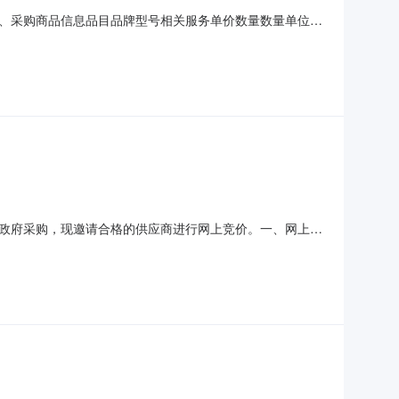
（一）、采购商品信息品目品牌型号相关服务单价数量数量单位总
（北京时间）：2023-08-1712:09:53报价开始时间（北
收货地址
施本次政府采购，现邀请合格的供应商进行网上竞价。一、网上竞
￥16000.0元1项小计￥16000.00元规格参数：
-11-1715:26:27报价