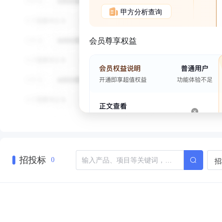
甲方分析查询
会员尊享权益
招投标
招
0