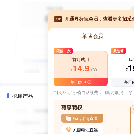
开通寻标宝会员，查看更多招采
VIP
单省会员
限购一次
最划算
1
首月试用
1
14.9
¥39
¥
¥
每日仅0.48元
每日仅
到期29元/月/省自动续费，可随时取消。
招标产品
标讯详情查看
关键电话直连