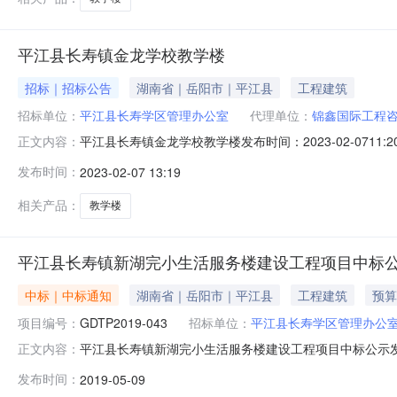
平江县长寿镇金龙学校教学楼
招标｜招标公告
湖南省｜岳阳市｜平江县
工程建筑
招标单位：
平江县长寿学区管理办公室
代理单位：
锦鑫国际工程
平江县长寿镇金龙学校教学楼发布时间：2023-02-0711:
正文内容：
项目审批、核准或备案机关名称平江县发展和改革局批文名称
发布时间：
2023-02-07 13:19
长寿学区管理办公室，主要建设内容：新建教学综合楼1栋及
相关产品：
教学楼
平江县长寿镇新湖完小生活服务楼建设工程项目中标
中标｜中标通知
湖南省｜岳阳市｜平江县
工程建筑
预算
项目编号：
GDTP2019-043
招标单位：
平江县长寿学区管理办公
平江县长寿镇新湖完小生活服务楼建设工程项目中标公示发布
正文内容：
项目于2019年5月8日结束，现将成交结果公告如下：一、
发布时间：
2019-05-09
编号：平财采计[2019]0177号2、采购代理编号：GD