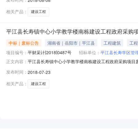
号：GDTP2018-078三、邀请供应商的情况1、供
意见评审
相关产品：
建设工程
平江县长寿镇中心小学教学楼南栋建设工程政府采购
中标｜废标公告
湖南省｜岳阳市｜平江县
工程建筑
工程
项目编号：
平财采计[2018]0487号
招标单位：
平江县长寿学区管
平江县长寿镇中心小学教学楼南栋建设工程政府采购项目废标
正文内容：
区：湖南省招标产品：工程建筑行业,建筑工程,市政工程所
发布时间：
2018-07-23
府采购项目2、委托代理编号：GDTP2018-0783、政府采
相关产品：
建设工程
NEW
HOT
5折起