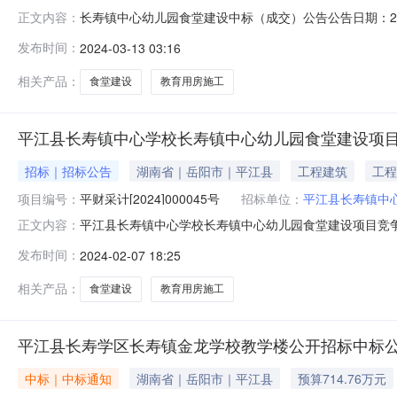
长寿镇中心幼儿园食堂建设中标（成交）公告公告日期：20
正文内容：
将中标（成交）结果公告如下：一、采购项目名称、编号采购
发布时间：
2024-03-13 03:16
管理集团有限公司采购项目编号：2929-20240207-137
相关产品：
食堂建设
教育用房施工
平江县长寿镇中心学校长寿镇中心幼儿园食堂建设项
招标｜招标公告
湖南省｜岳阳市｜平江县
工程建筑
工程
项目编号：
平财采计[2024]000045号
招标单位：
平江县长寿镇中
平江县长寿镇中心学校长寿镇中心幼儿园食堂建设项目竞争
正文内容：
购，现采用发布公告方式，邀请符合资格条件的供应商提
发布时间：
2024-02-07 18:25
计[2024]000045号3、委托代理编号：2929-2024
相关产品：
食堂建设
教育用房施工
平江县长寿学区长寿镇金龙学校教学楼公开招标中标
中标｜中标通知
湖南省｜岳阳市｜平江县
预算714.76万元