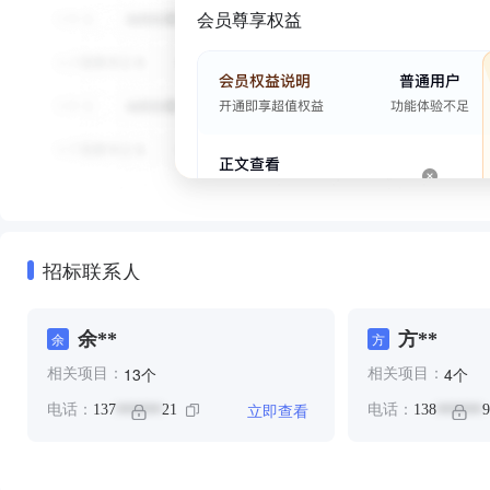
会员尊享权益
招标联系人
余**
方**
余
方
个
个
13
4
相关项目：
相关项目：
立即查看
电话：
137
21
电话：
138
9
******
******