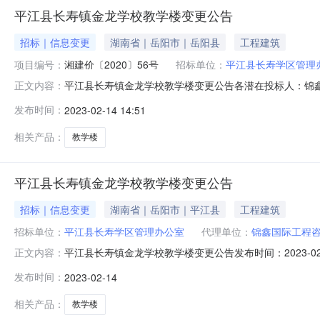
平江县长寿镇金龙学校教学楼变更公告
招标｜信息变更
湖南省｜岳阳市｜岳阳县
工程建筑
项目编号：
湘建价〔2020〕56号
招标单位：
平江县长寿学区管理
平江县长寿镇金龙学校教学楼变更公告各潜在投标人：锦
正文内容：
2023年02月07日在湖南省招标投标监管网和岳阳市公
发布时间：
2023-02-14 14:51
确缺陷责任期，投标函附录文件需要填缺陷责任内容我是
体数据,是否都可以用/这个代替；答复
相关产品：
教学楼
平江县长寿镇金龙学校教学楼变更公告
招标｜信息变更
湖南省｜岳阳市｜平江县
工程建筑
招标单位：
平江县长寿学区管理办公室
代理单位：
锦鑫国际工程
平江县长寿镇金龙学校教学楼变更公告发布时间：2023-02
正文内容：
品：脚手架所属行业：;楼梯电梯;其他工程;各潜在投标
发布时间：
2023-02-14
目于2023年02月07日在湖南省招标投标监管网和岳阳
有明确缺陷责
相关产品：
教学楼