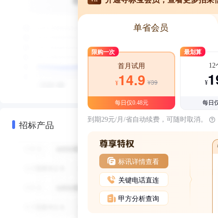
单省会员
限购一次
最划算
1
首月试用
1
14.9
¥39
¥
¥
每日仅0.48元
每日仅
到期29元/月/省自动续费，可随时取消。
招标产品
标讯详情查看
关键电话直连
甲方分析查询