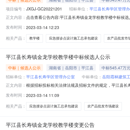
项目编号：
JXGJ-GC20221201
招标单位：
平江县长寿学区管理办
点击查看公告内容:平江县长寿镇金龙学校教学楼中标候选人
正文内容：
JXGJ-GC20221201）公示结束时间：2023年0
发布时间：
2023-03-14 12:23
程有限公司，投标报价：545.474772万元，质量：
相关产品：
教学楼
应急接诊点设计施工总承包建设
农产品批发市
平江县长寿镇金龙学校教学楼中标候选人公示
中标｜候选人公示
湖南省｜岳阳市｜平江县
中标545.47万
招标单位：
平江县长寿学区管理办公室
中标单位：
岳阳霞林建筑
根据招标投标相关法律法规及招标文件的规定，平江县长寿
正文内容：
选人（排序），现将相关信息予以公示。2023年3月14日至
发布时间：
2023-03-14 11:09
司联系电话：0730-7623859监管部门：平江县住房和
相关产品：
应急接诊点设计施工总承包建设
农产品批发市场建设
平江县长寿镇金龙学校教学楼变更公告