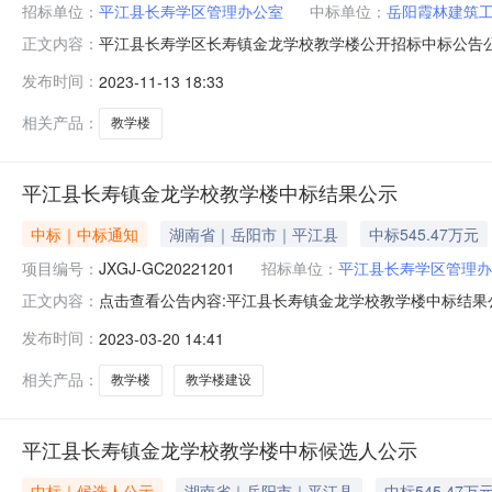
招标单位：
平江县长寿学区管理办公室
中标单位：
岳阳霞林建筑
平江县长寿学区长寿镇金龙学校教学楼公开招标中标公告公告日期
正文内容：
录（1）投标函致：平江县长寿学区管理办公室（招标人
发布时间：
2023-11-13 18:33
币（大写）伍佰肆拾伍万肆仟柒佰肆拾柒元柒角贰分RBY5
的任何缺陷。
相关产品：
教学楼
平江县长寿镇金龙学校教学楼中标结果公示
中标｜中标通知
湖南省｜岳阳市｜平江县
中标545.47万元
项目编号：
JXGJ-GC20221201
招标单位：
平江县长寿学区管理办
点击查看公告内容:平江县长寿镇金龙学校教学楼中标结果公示
正文内容：
GC20221201）、中标人信息：标段（包）[001]平
发布时间：
2023-03-20 14:41
金龙学校教学楼建设单位：平江县长寿学区管理办公室招
学校教学楼项
相关产品：
教学楼
教学楼建设
平江县长寿镇金龙学校教学楼中标候选人公示
中标｜候选人公示
湖南省｜岳阳市｜平江县
中标545.47万