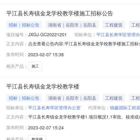
平江县长寿镇金龙学校教学楼施工招标公告
招标｜招标公告
湖南省｜岳阳市｜岳阳县
工程建筑
工程
项目编号：
JXGJ-GC20221201
招标单位：
平江县长寿学区管理办
点击查看公告内容:平江县长寿镇金龙学校教学楼施工招标公告
正文内容：
GC20221201）项目所在地区：湖南省，岳阳市，平江
发布时间：
2023-02-07 15:38
标人为平江县长寿学区管理办公室。本项目已具备招标条
2114.2平方米，详
相关产品：
施工
平江县长寿镇金龙学校教学楼
招标｜招标公告
湖南省｜岳阳市｜岳阳县
工程建筑
工程
招标单位：
平江县长寿学区管理办公室
代理单位：
锦鑫国际工程
平江县长寿镇金龙学校教学楼1.项目概况1.1审批、核
正文内容：
改审【2021】460号、平发改审【2022】86号，
发布时间：
2023-02-07 15:24
属工程，项目总投资为7147553.8元，资金来源和落实
楼；1.2.2
相关产品：
教学楼