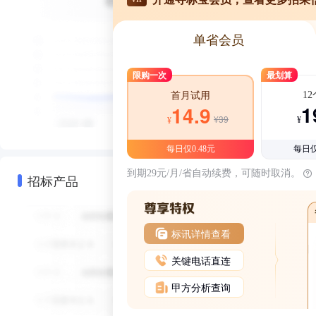
单省会员
限购一次
最划算
1
首月试用
1
14.9
¥39
¥
¥
每日仅0.48元
每日仅
到期29元/月/省自动续费，可随时取消。
招标产品
标讯详情查看
关键电话直连
甲方分析查询