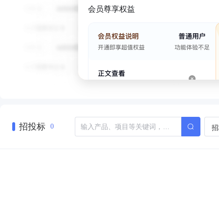
会员尊享权益
招投标
招
0