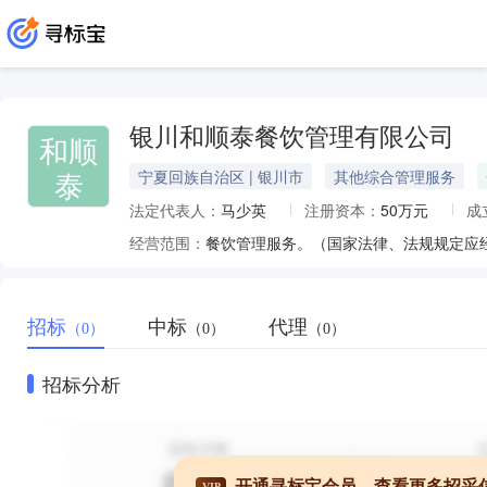
银川和顺泰餐饮管理有限公司
和顺
泰
宁夏回族自治区 | 银川市
其他综合管理服务
法定代表人：
马少英
注册资本：
50万元
成
经营范围：
餐饮管理服务。（国家法律、法规规定应
招标
中标
代理
（0）
（0）
（0）
招标分析
开通寻标宝会员，查看更多招采
VIP