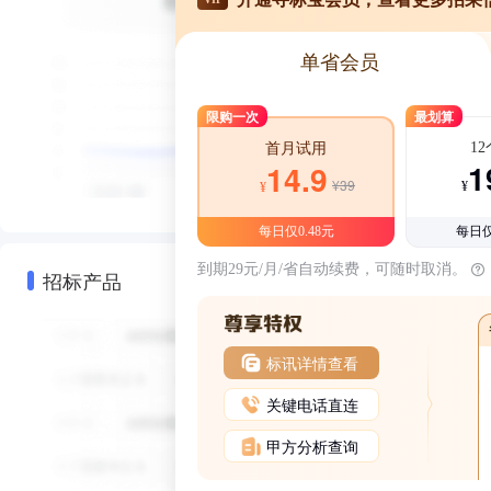
单省会员
限购一次
最划算
1
首月试用
1
14.9
¥39
¥
¥
每日仅0.48元
每日仅
到期29元/月/省自动续费，可随时取消。
招标产品
标讯详情查看
关键电话直连
甲方分析查询