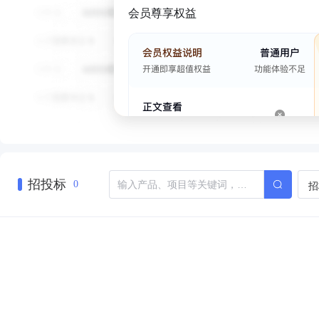
会员尊享权益
招投标
招
0