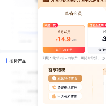
单省会员
限购一次
送爱企查周
1
首月试用
14.9
¥39
¥
¥
每日仅0.48元
每日仅
到期29元/月/省自动续费，可随时取消。
招标产品
标讯详情查看
关键电话直连
甲方分析查询