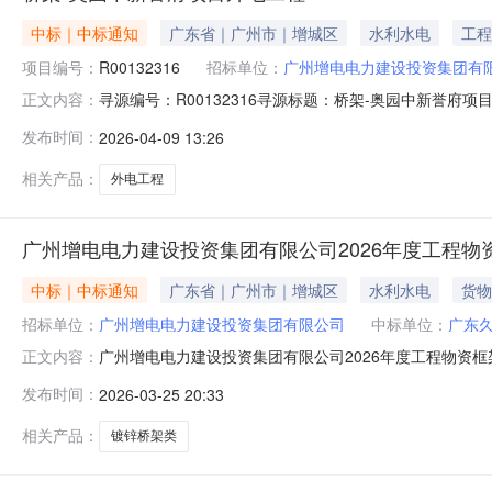
中标｜中标通知
广东省｜广州市｜增城区
水利水电
工程
项目编号：
R00132316
招标单位：
广州增电电力建设投资集团有
寻源编号：R00132316寻源标题：桥架-奥园中新誉
正文内容：
率：205768.64元元成交时间：2026-04-09
发布时间：
2026-04-09 13:26
相关产品：
外电工程
广州增电电力建设投资集团有限公司2026年度工程物
中标｜中标通知
广东省｜广州市｜增城区
水利水电
货物
招标单位：
广州增电电力建设投资集团有限公司
中标单位：
广东
广州增电电力建设投资集团有限公司2026年度工程物资框
正文内容：
果，以下为成交供应商：序号标段名称成交供应商成交下浮
发布时间：
2026-03-25 20:33
20.00%成交内容为采购文件所规定的发包内容。第一名2
为采购文件所规定
相关产品：
镀锌桥架类