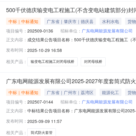
500千伏德庆输变电工程施工(不含变电站建筑部分)封
中标｜中标通知
广东省｜肇庆市｜德庆县
水利水电
货物
项目编号：
202509-0136
招标单位：
广东电网能源发展有限公司
成交结果公告项目名称：500千伏德庆输变电工程施工（不
正文内容：
信息序号标的名称成交单位名称1封闭母线桥广东久盛电
发布时间：
2025-10-29 16:58
缴费凭证回传至中国南方电网电子采购交易平台方可在交易
相关产品：
输变电工程施工封闭母线桥
封闭母线桥
广东电网能源发展有限公司2025-2027年度套筒式
中标｜中标通知
广东省｜广州市｜荔湾区
能源化工
货物
项目编号：
202507-0144
招标单位：
广东电网能源发展有限公司
中标结果公告项目名称：广东电网能源发展有限公司2025-
正文内容：
位如下：一、中标单位信息序号标的名称标包序号中标单位名称
发布时间：
2025-09-09 11:57
有限公司二、其他1、请中标单位在收到招标代理机构发
平台查看并
相关产品：
筒式防火套管