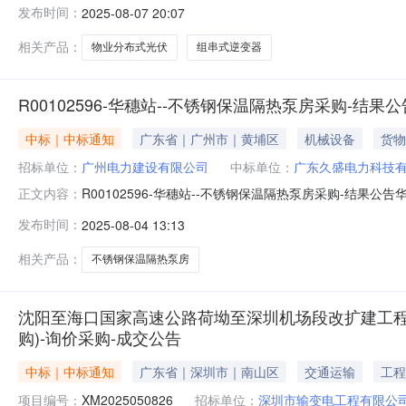
发布时间：
2025-08-07 20:07
期）-(组串式逆变器)采购项目，采购人为（采购人名称）
围：本次采购
相关产品：
物业分布式光伏
组串式逆变器
R00102596-华穗站--不锈钢保温隔热泵房采购-结果公
中标｜中标通知
广东省｜广州市｜黄埔区
机械设备
货物
招标单位：
广州电力建设有限公司
中标单位：
广东久盛电力科技
R00102596-华穗站--不锈钢保温隔热泵房采购-结
正文内容：
泵房采购进行公开采购，采购结果公告如下：一、项目名
发布时间：
2025-08-04 13:13
业品（电工产品商城）（https://b.csgmall.com
相关产品：
不锈钢保温隔热泵房
沈阳至海口国家高速公路荷坳至深圳机场段改扩建工程项
购)-询价采购-成交公告
中标｜中标通知
广东省｜深圳市｜南山区
交通运输
工程
项目编号：
XM2025050826
招标单位：
深圳市输变电工程有限公