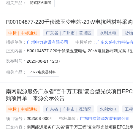
相关产品：
筒式防火套管
R00104877-220千伏漱玉变电站-20kV电抗器材料采
中标｜中标通知
广东省｜广州市｜黄埔区
水利水电
货物
招标单位：
广州电力建设有限公司
中标单位：
广东久盛电力科技
R00104877-220千伏漱玉变电站-20kV电抗器材料
正文内容：
漱玉变电站-20kV电抗器材料采购进行公开采购，采购结
发布时间：
2025-08-21 12:37
三、成交内容以本项目在赫兹工业品（电工产品商城）（https
相关产品：
20kV电抗器材料
南网能源服务广东省“百千万工程”复合型光伏项目EP
购项目单一来源公示公告
中标｜中标通知
广东省｜广州市｜荔湾区
水利水电
工程
项目编号：
202508-0004
招标单位：
广东电网能源发展有限公司
南网能源服务广东省“百千万工程”复合型光伏项目EPC总
正文内容：
编号：202508-0004）1.采购条件本采购项目为南