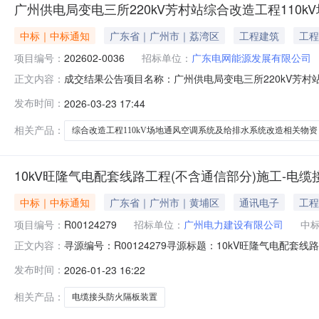
广州供电局变电三所220kV芳村站综合改造工程11
中标｜中标通知
广东省｜广州市｜荔湾区
工程建筑
工程
项目编号：
202602-0036
招标单位：
广东电网能源发展有限公司
成交结果公告项目名称：广州供电局变电三所220kV芳村站
正文内容：
如下：一、成交单位信息序号标的名称标包（段）名称成交单
发布时间：
2026-03-23 17:44
州供电局变电三所220kV芳村站综合改造工程110kV
出的《收
相关产品：
综合改造工程110kV场地通风空调系统及给排水系统改造相关物资
10kV旺隆气电配套线路工程(不含通信部分)施工-电
中标｜中标通知
广东省｜广州市｜黄埔区
通讯电子
工程
项目编号：
R00124279
招标单位：
广州电力建设有限公司
中
寻源编号：R00124279寻源标题：10kV旺隆气电
正文内容：
有限公司成交金额/成交下浮率：15.00%元成交时间：2026-
发布时间：
2026-01-23 16:22
相关产品：
电缆接头防火隔板装置