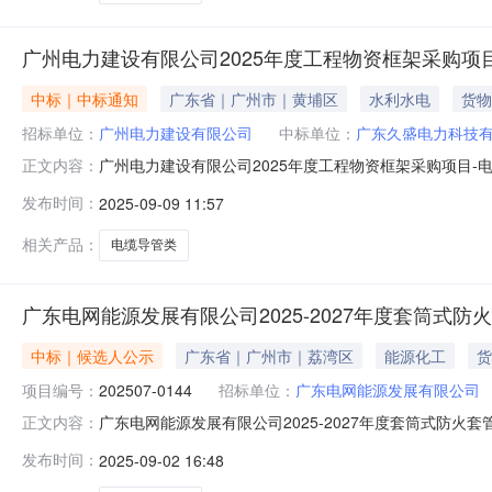
广州电力建设有限公司2025年度工程物资框架采购项
中标｜中标通知
广东省｜广州市｜黄埔区
水利水电
货物
招标单位：
广州电力建设有限公司
中标单位：
广东久盛电力科技
广州电力建设有限公司2025年度工程物资框架采购项目-
正文内容：
商：序号标段名称成交供应商成交下浮率（%）排名成交内容
发布时间：
2025-09-09 11:57
为采购文件所规定的发包内容2东莞市庆隆塑胶有限公司1
缴费，转账后请将转账
相关产品：
电缆导管类
广东电网能源发展有限公司2025-2027年度套筒式
中标｜候选人公示
广东省｜广州市｜荔湾区
能源化工
货
项目编号：
202507-0144
招标单位：
广东电网能源发展有限公司
广东电网能源发展有限公司2025-2027年度套筒式防火套
正文内容：
09月02日17时00分公示结束时间：2025年09月05
发布时间：
2025-09-02 16:48
目编号：202507-0144），经评标委员会评审，现