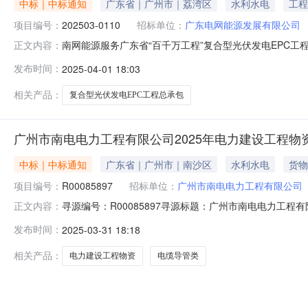
中标｜中标通知
广东省｜广州市｜荔湾区
水利水电
工程
项目编号：
202503-0110
招标单位：
广东电网能源发展有限公司
南网能源服务广东省“百千万工程”复合型光伏发电EPC工
正文内容：
公示（采购编号：202503-0110）1.采购条件本采购
发布时间：
2025-04-01 18:03
光伏发电项目-组串式逆变器专项物资）采购项目，采购人
购范围
相关产品：
复合型光伏发电EPC工程总承包
广州市南电电力工程有限公司2025年电力建设工程物资
中标｜中标通知
广东省｜广州市｜南沙区
水利水电
货物
项目编号：
R00085897
招标单位：
广州市南电电力工程有限公司
寻源编号：R00085897寻源标题：广州市南电电力工程
正文内容：
司成交金额/成交下浮率：15.00%元成交时间：2025-03-3
发布时间：
2025-03-31 18:18
相关产品：
电力建设工程物资
电缆导管类