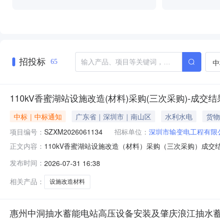
招投标
中
65
110kV香蜜湖站设施改造(材料)采购(三次采购)-成交
中标｜中标通知
广东省｜深圳市｜南山区
水利水电
货物
项目编号：
SZXM2026061134
招标单位：
深圳市输变电工程有限
110kV香蜜湖站设施改造（材料）采购（三次采购）成交结
正文内容：
采购方案、采购文件的要求，经采购人审批通过确定成交对
发布时间：
2026-07-31 16:38
料）采购（三次采购）/广东久盛电力科技有限公司2585
额，一次性
相关产品：
设施改造材料
惠州中洞抽水蓄能电站高压设备安装及肇庆浪江抽水蓄