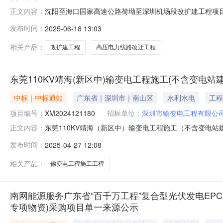
沈阳至海口国家高速公路荷坳至深圳机场段改扩建工程项目
正文内容：
XM2025050826）中标结果公告沈阳至海口国家高
发布时间：
2025-06-18 13:03
（二次采购）（项目编号：XM2025050826），确定
以上高压电力线路
相关产品：
改扩建工程
高压电力线路改迁工程
东莞110KV靖海(新区中)输变电工程施工(不含变电站建
中标｜中标通知
广东省｜深圳市｜南山区
水利水电
工程
项目编号：
XM2024121180
招标单位：
深圳市输变电工程有限公
东莞110KV靖海（新区中）输变电工程施工（不含变电站建
正文内容：
工程施工（不含变电站建筑部分）工程（型材采购）（三次采购
发布时间：
2025-04-27 12:08
海（新区中）输变电工程施工（不含变电站建筑部分）工
（https://ec
相关产品：
输变电工程施工工程
南网能源服务广东省“百千万工程”复合型光伏发电EPC
专项物资)采购项目单一来源公示