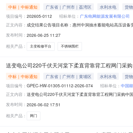
中标｜中标通知
广东省｜广州市｜荔湾区
水利水电
货物
项目编号：
202605-0112
招标单位：
广东电网能源发展有限公司
成交结果公告项目名称：惠州中洞抽水蓄能电站高压设备安装
正文内容：
下：一、成交单位信息序号标的名称成交单位名称1主变
发布时间：
2026-06-25 11:27
作日内完成代理服务费交纳，并将缴费凭证回传至中国南方
页面查看缴费信息。2、请成交单
相关产品：
主变检修平台
不锈钢围栏
送变电公司220千伏天河棠下柔直背靠背工程网门采购
中标｜中标通知
广东省｜广州市｜黄埔区
水利水电
货物
项目编号：
GPEC-HW-01305-01112-2026-074
招标单位：
中国
送变电公司220千伏天河棠下柔直背靠背工程网门采购中
正文内容：
行采购，按规定程序进行了开启、定选，现就本次采购的
发布时间：
2026-06-02 17:51
河棠下柔直背靠背工程网门采购招标采购编号：GPEC-HW-0
2026/5/15
相关产品：
网门