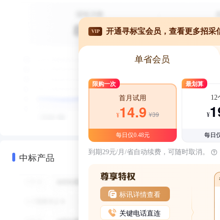
开通寻标宝会员，查看更多招采
VIP
单省会员
限购一次
最划算
1
首月试用
1
14.9
¥39
¥
¥
每日仅0.48元
每日仅
到期29元/月/省自动续费，可随时取消。
中标产品
标讯详情查看
关键电话直连