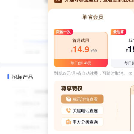
单省会员
限购一次
最划算
1
首月试用
1
14.9
¥39
¥
¥
每日仅0.48元
每日仅
到期29元/月/省自动续费，可随时取消。
招标产品
标讯详情查看
关键电话直连
甲方分析查询