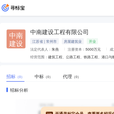
中南建设工程有限公司
中南
建设
江苏省 | 常州市
房屋建筑业
开业
法定代表人：
朱燕
注册资本：
5000万元
成
经营范围：
招标
中标
代理
（0）
（0）
（0）
招标分析
开通寻标宝会员，查看更多招采
VIP