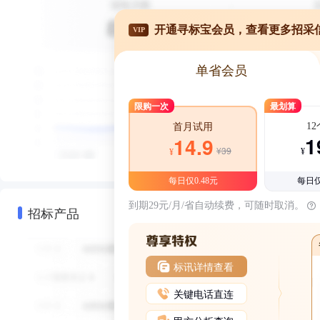
开通寻标宝会员，查看更多招采
VIP
单省会员
限购一次
最划算
1
首月试用
1
14.9
¥39
¥
¥
每日仅0.48元
每日仅
到期29元/月/省自动续费，可随时取消。
招标产品
标讯详情查看
关键电话直连