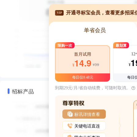
开通寻标宝会员，查看更多招采
VIP
单省会员
限购一次
最划算
1
首月试用
1
14.9
¥39
¥
¥
每日仅0.48元
每日仅
到期29元/月/省自动续费，可随时取消。
招标产品
标讯详情查看
关键电话直连