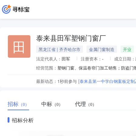
泰来县田军塑钢门窗厂
田
黑龙江省 | 齐齐哈尔市
金属门窗制造
开业
法定代表人：
田军
注册资本：
-
成立日期：
经营范围：
塑钢门窗、保温卷帘门加工销售；防盗门
最新动态：
1秒前
参与
[泰来县第一中学白钢案板定制
招标
中标
代理
（0）
（0）
（0）
招标分析