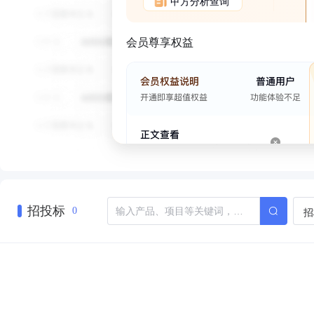
甲方分析查询
会员尊享权益
招投标
招
0