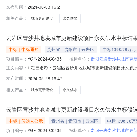
方式：公开招标4.公告时间：2024年04月30日5.
发布时间：
2024-06-03 16:21
次招标项目终止。三、凡对本次公告内容提出询问，请按以
楼联系人：赵
相关产品：
城市更新建设
永久供水
云岩区冒沙井地块城市更新建设项目永久供水中标结
中标｜中标通知
贵州省｜贵阳市｜云岩区
中标1398.78万元
项目编号：
YGF-2024-C0435
招标单位：
贵阳云岩贵沙井城市更
1.项目名称：云岩区冒沙井地块城市更新建设项目永久供水2.项
正文内容：
求、工程量清单及施工图纸（含设计变更和二次深化设计，若
发布时间：
2024-05-28 16:47
业利达电子招投标平台8.评审日期：2024年05月22
相关产品：
城市更新建设
永久供水
云岩区冒沙井地块城市更新建设项目永久供水中标候
中标｜候选人公示
贵州省｜贵阳市｜云岩区
中标1398.78
项目编号：
YGF-2024-C0435
招标单位：
贵阳云岩贵沙井城市更