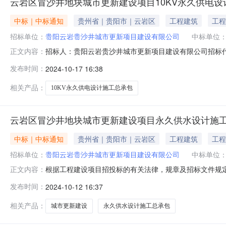
云岩区冒沙井地块城市更新建设项目10KV永久供电
中标｜中标通知
贵州省｜贵阳市｜云岩区
工程建筑
工程
招标单位：
贵阳云岩贵沙井城市更新项目建设有限公司
中标单位
招标人：贵阳云岩贵沙井城市更新项目建设有限公司招标
正文内容：
市更新项目建设有限公司（业主单位）、贵阳云岩国投商业
发布时间：
2024-10-17 16:38
人公示已结束，中标人已经确定，现将中标结果公告如下：
务周期至工程竣工验收完成为止；施工（含设
相关产品：
10KV永久供电设计施工总承包
云岩区冒沙井地块城市更新建设项目永久供水设计施
中标｜中标通知
贵州省｜贵阳市｜云岩区
工程建筑
工程
招标单位：
贵阳云岩贵沙井城市更新项目建设有限公司
中标单位
根据工程建设项目招投标的有关法律，规章及招标文件规
正文内容：
井地块城市更新建设项目永久供水设计施工总承包评标已
发布时间：
2024-10-12 16:37
智信设计有限公司中标价：设计下浮：41%，施工下浮：
批次工期为90天，考虑工程其它验收（如消防
相关产品：
城市更新建设
永久供水设计施工总承包