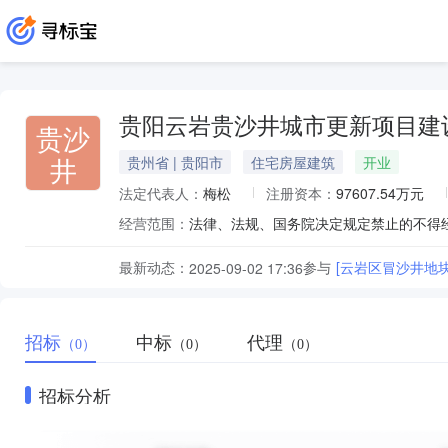
贵阳云岩贵沙井城市更新项目建
贵沙
井
贵州省 | 贵阳市
住宅房屋建筑
开业
法定代表人：
梅松
注册资本：
97607.54万元
经营范围：
最新动态：
参与
[云岩区冒沙井地
2025-09-02 17:36
招标
中标
代理
（0）
（0）
（0）
招标分析