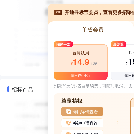
开通寻标宝会员，查看更多招采
VIP
单省会员
限购一次
最划算
1
首月试用
1
14.9
¥39
¥
¥
每日仅0.48元
每日仅
到期29元/月/省自动续费，可随时取消。
招标产品
标讯详情查看
关键电话直连