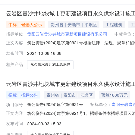
云岩区冒沙井地块城市更新建设项目永久供水设计施
中标｜候选人公示
贵州省｜安顺市｜平坝区
工程建筑
工
招标单位：
贵阳云岩贵沙井城市更新项目建设有限公司
中标单位
筑公资告(2024)建字第0921号根据法律、法规、规
正文内容：
建设项目永久供水设计施工总承包（E5201032024000
发布时间：
2024-10-08 16:38
建设工程有限公司、中远智信设计有限公司投标价（元）设
招标
相关产品：
永久供水设计施工总承包
云岩区冒沙井地块城市更新建设项目永久供水设计施
招标｜招标公告
贵州省｜贵阳市｜云岩区
预算1600万元
项目编号：
筑公资告(2024)建字第0921号
招标单位：
贵阳云岩贵
筑公资告(2024)建字第0921号1、招标条件本招标
正文内容：
明,2108-520103-04-01-602869批准建
发布时间：
2024-09-03 15:03
70%。项目已具备招标条件，现对该项目进行公开招标。2、
相关产品：
永久供水设计施工总承包