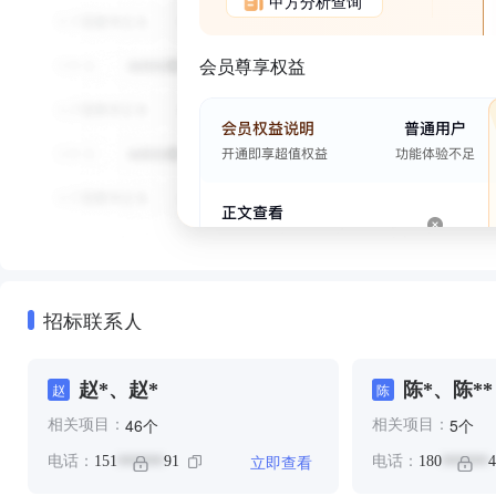
甲方分析查询
会员尊享权益
招标联系人
赵*、赵*
陈*、陈**
赵
陈
个
个
46
5
相关项目：
相关项目：
立即查看
电话：
151
91
电话：
180
4
******
******