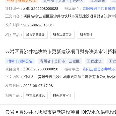
中标｜候选人公示
贵州省｜贵阳市｜云岩区
工程建筑
工
项目编号：
ZBCG202508000028
招标单位：
贵阳云岩贵沙井城市
项目名称:云岩区冒沙井地块城市更新建设项目财务决算审计项
正文内容：
号线从项目南侧穿过。基地紧邻新添大道南段与中环路东段
发布时间：
2025-08-28 15:34
应商基本要求:1.申请人的一般资格要求：（1）具有独
好的商业信誉和健全的
相关产品：
城市更新建设
财务决算审计
财务审计
云岩区冒沙井地块城市更新建设项目财务决算审计招
招标｜招标公告
贵州省｜贵阳市｜云岩区
工程建筑
工程
项目编号：
ZBCG202508000028
招标单位：
贵阳云岩贵沙井城市
招标人：贵阳云岩贵沙井城市更新项目建设有限公司招标代
正文内容：
云岩区冒沙井地块城市更新建设项目财务决算审计1.2项目编号
发布时间：
2025-08-07 17:28
中环路东段交界处，正在建设中的轨道交通3号线从项目南
件：已经满
相关产品：
城市更新建设
财务决算审计
云岩区冒沙井地块城市更新建设项目10KV永久供电