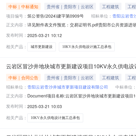
中标｜中标通知
贵州省｜贵阳市｜云岩区
工程建筑
工程
项目编号：
筑公资告(2024)建字第0909号
招标单位：
贵阳云岩贵
详见附件表文件预览：交易证明书.pdf贵阳市公共资源进
正文内容：
阳市公共资源交易中心完成交易事宜。特此证明项目名称云岩区
发布时间：
2025-03-21 10:12
交易方式公开招标招标人贵阳云岩贵沙井城市更新项目建设
下浮：
相关产品：
城市更新建设
10KV永久供电设计施工总承包
云岩区冒沙井地块城市更新建设项目10KV永久供电
中标｜合同公告
贵州省｜贵阳市｜云岩区
工程建筑
工程
招标单位：
贵阳云岩贵沙井城市更新项目建设有限公司
中标单位
Document项目名称:云岩区冒沙井地块城市更新建设项
正文内容：
贵沙井城市更新项目建设有限公司中标人贵阳金辉供电实业有限
发布时间：
2025-03-21 10:03
周期至工程竣工验收完成为止；施工（含设备）按照招标
前60天。备
相关产品：
10KV永久供电设计施工总承包