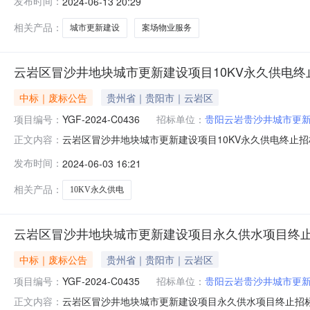
发布时间：
2024-06-13 20:29
预算及最高限价：本项目为单价招标，具体单价详见磋商文
件获取时间：2
相关产品：
城市更新建设
案场物业服务
云岩区冒沙井地块城市更新建设项目10KV永久供电终
中标｜废标公告
贵州省｜贵阳市｜云岩区
项目编号：
YGF-2024-C0436
招标单位：
贵阳云岩贵沙井城市更
云岩区冒沙井地块城市更新建设项目10KV永久供电终止招标公
正文内容：
3.招标方式：公开招标4.公告时间：2024年05月1
发布时间：
2024-06-03 16:21
更，本次招标项目终止。三、凡对本次公告内容提出询问
心6栋7
相关产品：
10KV永久供电
云岩区冒沙井地块城市更新建设项目永久供水项目终
中标｜废标公告
贵州省｜贵阳市｜云岩区
项目编号：
YGF-2024-C0435
招标单位：
贵阳云岩贵沙井城市更
云岩区冒沙井地块城市更新建设项目永久供水项目终止招标公告
正文内容：