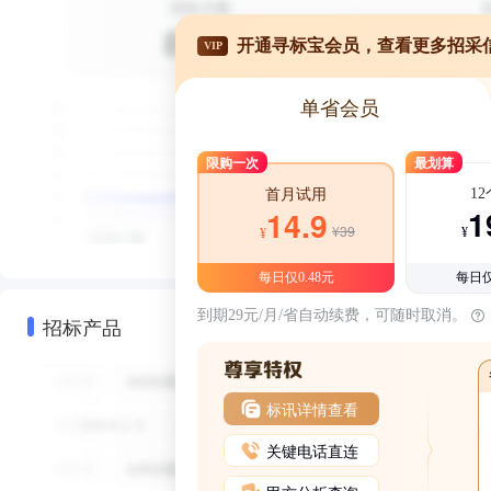
开通寻标宝会员，查看更多招采
VIP
单省会员
限购一次
最划算
1
首月试用
1
14.9
¥39
¥
¥
每日仅0.48元
每日仅
到期29元/月/省自动续费，可随时取消。
招标产品
标讯详情查看
关键电话直连