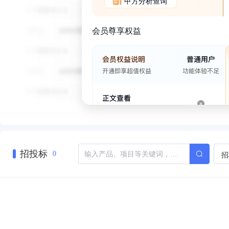
甲方分析查询
会员尊享权益
招投标
招
0