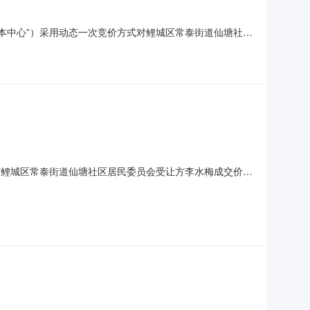
称“本中心”）采用动态一次竞价方式对鲤城区常泰街道仙塘社区
250363。2、标的名称：鲤城区常泰街道仙塘社区工业楼
现状为准。6、挂牌价：9860元/月。7、流转期限：3年。
泉州市鲤城区常泰街道仙塘社区居民委员会受让方李水梅成交价