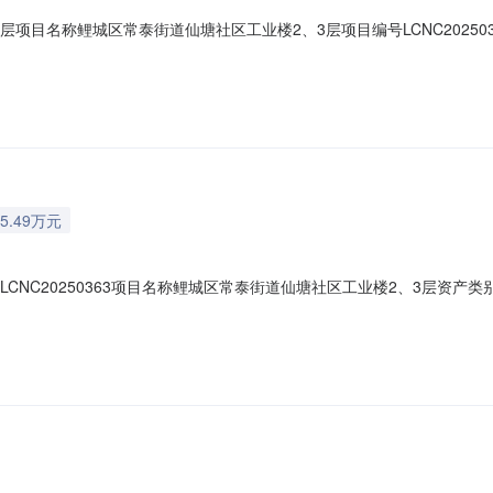
项目名称鲤城区常泰街道仙塘社区工业楼2、3层项目编号LCNC2025036
威体育用品有限公司成交价9860.00成交时间2025-11-14
5.49万元
LCNC20250363项目名称鲤城区常泰街道仙塘社区工业楼2、3层资
人民币挂牌期间0挂牌日期2025-11-05交易方式拍卖转让说明事项参见