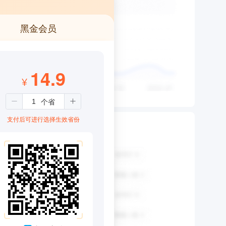
黑金会员
14.9
¥
支付后可进行选择生效省份