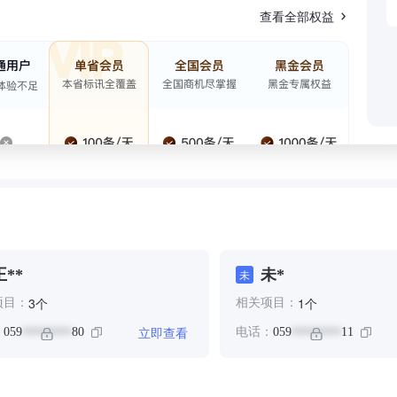
查看全部权益
王**
未*
未
个
个
3
1
项目：
相关项目：
立即查看
：
059
80
电话：
059
11
********
********