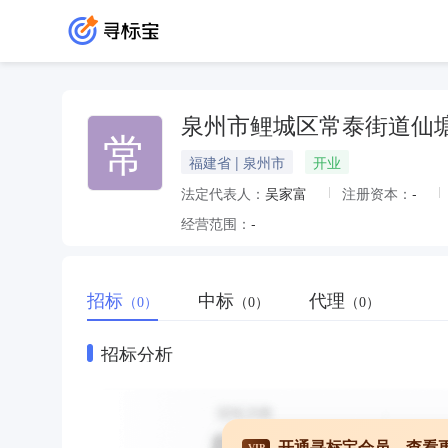
泉州市鲤城区常泰街道仙
常
福建省 | 泉州市
开业
法定代表人：
吴家富
注册资本：
-
经营范围：
-
招标
中标
代理
（0）
（0）
（0）
招标分析
开通寻标宝会员，查看
VIP