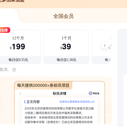
全国会员
最划算
12个月
1个月
3个月
199
39
99
¥
¥
¥
每日仅0.55元
每日仅1.26元
每日仅1.08元
时取消。