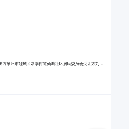
/月转出方泉州市鲤城区常泰街道仙塘社区居民委员会受让方刘聪