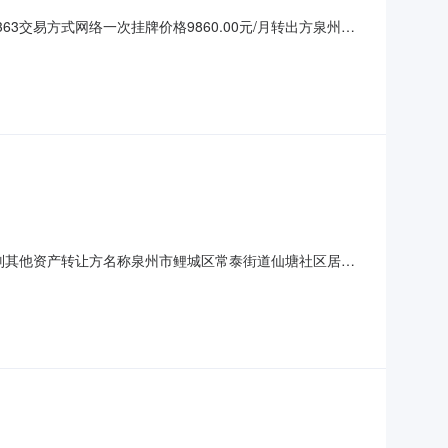
3交易方式网络一次挂牌价格9860.00元/月转出方泉州市
产类别其他资产转让方名称泉州市鲤城区常泰街道仙塘社区居民
公开竞价文件！来源平台：泉州市公共资源交易中心