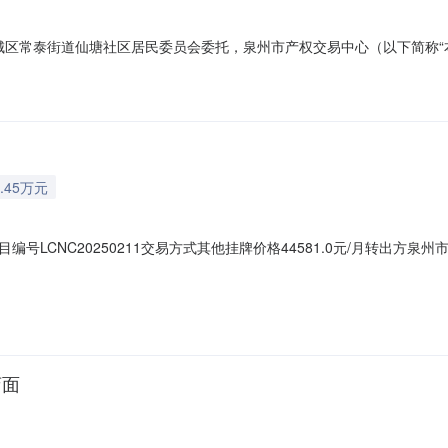
泉州市鲤城区常泰街道仙塘社区居民委员会委托，泉州市产权交易中心（以下简
的意向人前来参与竞价。现将有关情况公告如下：1、项目编号：LCNC20
工业楼2、3层。4、标的面积：1160㎡。5、装修情况：标的以移交时的
.45万元
号LCNC20250211交易方式其他挂牌价格44581.0元/月转出方
系人：/受让方联系人：/
店面