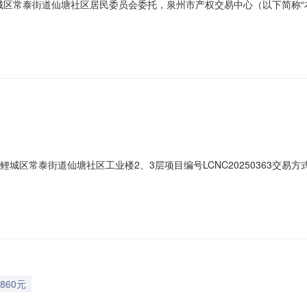
泉州市鲤城区常泰街道仙塘社区居民委员会委托，泉州市产权交易中心（以下简
迎符合条件的意向人前来参与竞价。现将有关情况公告如下：1、项目编号：L
区常泰街道仙塘社区工业楼107店面。4、标的面积：52㎡。5、挂牌价：
区常泰街道仙塘社区工业楼2、3层项目编号LCNC20250363交易方式
委员会承租方泉州麦特达威体育用品有限公司成交价9860元/月成交时
860元