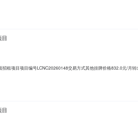
项目
招租项目项目编号LCNC20260148交易方式其他挂牌价格832.0元
方联系人：/受让方联系人：/
项目