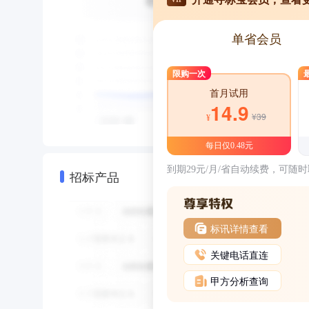
单省会员
限购一次
首月试用
14.9
¥39
¥
每日仅0.48元
到期29元/月/省自动续费，可随
招标产品
标讯详情查看
关键电话直连
甲方分析查询