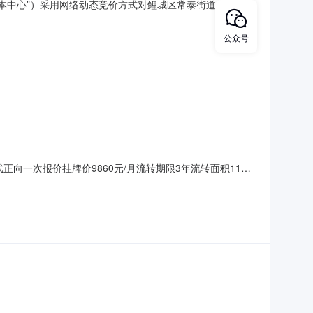
称“本中心”）采用网络动态竞价方式对鲤城区常泰街道仙塘社区
CNC20260148。2、标的名称：鲤城区常泰街道仙塘社
832元/月。6、流转期限：3年。7、装修期：无。8、租金
公众号
正向一次报价挂牌价9860元/月流转期限3年流转面积1160
间