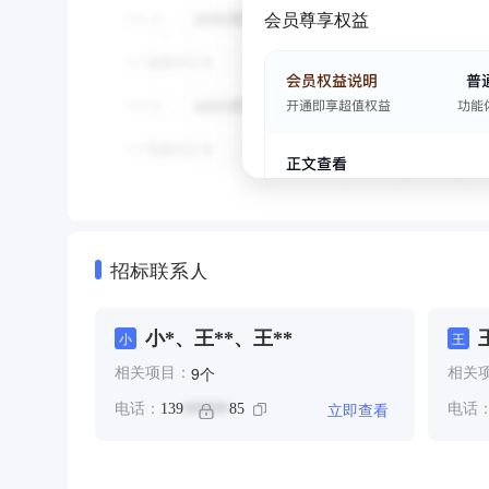
会员尊享权益
招标联系人
小*、王**、王**
小
王
个
9
相关项目：
相关
立即查看
电话：
139
85
电话
******