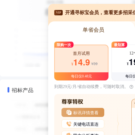
开通寻标宝会员，查看更多招采
VIP
单省会员
限购一次
最划算
1
首月试用
1
14.9
¥39
¥
¥
每日仅0.48元
每日仅
到期29元/月/省自动续费，可随时取消。
招标产品
标讯详情查看
关键电话直连