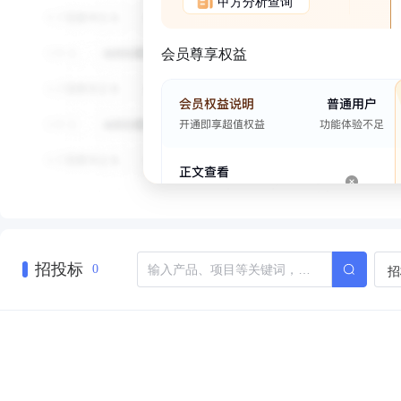
甲方分析查询
会员尊享权益
招投标
招
0