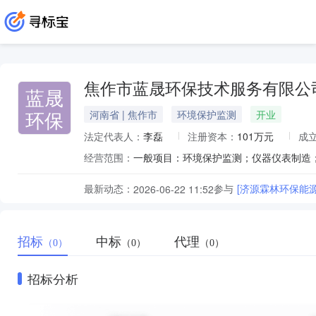
焦作市蓝晟环保技术服务有限公
蓝晟
环保
河南省 | 焦作市
环境保护监测
开业
法定代表人：
李磊
注册资本：
101万元
成
经营范围：
最新动态：
参与
[济源霖林环保能
2026-06-22 11:52
招标
中标
代理
（0）
（0）
（0）
招标分析