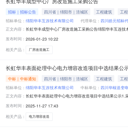
长虹华丰成型中心厂房改造施工采购公告
招标｜招标公告
四川省｜绵阳市｜涪城区
工程建筑
工程
招标单位：
绵阳华丰互连技术有限公司
代理单位：
四川皓元招标
长虹华丰成型中心厂房改造施工采购公告绵阳华丰互连技术
正文内容：
围（1）工程名称：成型中心厂房改造施工（2）工程建设
发布时间：
2026-01-23 10:22
区三江大道118号。（4）工期要求：绝对工期30日历天。具
元，其中税率：9
相关产品：
厂房改造施工
长虹华丰表面处理中心电力增容改造项目中选结果公
中标｜中标通知
四川省｜绵阳市｜涪城区
工程建筑
工程
招标单位：
绵阳华丰互连技术有限公司
中标单位：
四川华核送变
长虹华丰表面处理中心电力增容改造项目中选结果公示1.
正文内容：
力增容改造项目施工4.采购方式：公开比选5.中选人：四川华核送
发布时间：
2025-11-27 17:43
委、长虹集团官网查看。联系人：张老师联系电话：158846
相关产品：
电力增容改造