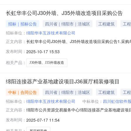
长虹华丰公司J30外墙、J35外墙改造项目采购公告
招标｜招标公告
四川省｜绵阳市｜涪城区
工程建筑
工程
招标单位：
绵阳华丰互连技术有限公司
长虹华丰公司J30外墙、J35外墙改造项目采购公告1.采
正文内容：
购5.公告时间：（1）采购文件的获取：2025年10月17日9
发布时间：
2025-10-17 15:53
查看。联系人：何老师联系电话：18990112113
相关产品：
J30外墙、J35外墙改造
绵阳连接器产业基地建设项目J36展厅精装修项目
中标｜合同公告
四川省｜绵阳市｜涪城区
工程建筑
工程
招标单位：
绵阳华丰互连技术有限公司
中标单位：
四川虹信软件
绵阳市公共资源交易服务中心绵阳连接器产业基地建设项目
正文内容：
设项目四川省·绵阳市·经济技术开发区发包人名称发包人地
发布时间：
2025-07-17 11:54
川虹信软件股份有限公司绵阳九州大道创新中心二期4号楼15
计划交工日
相关产品：
展厅精装修