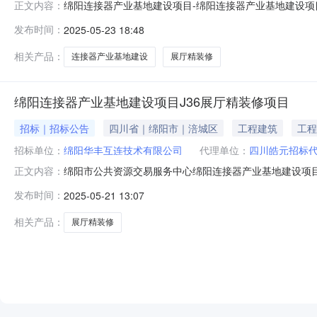
绵阳连接器产业基地建设项目-绵阳连接器产业基地建设项目
正文内容：
交方法投标保证金缴纳方式其他投标保证金金额40,000元人民
发布时间：
2025-05-23 18:48
式答疑澄清时间是否延期延期后开标时间延期后开标地点对
相关产品：
连接器产业基地建设
展厅精装修
绵阳连接器产业基地建设项目J36展厅精装修项目
招标｜招标公告
四川省｜绵阳市｜涪城区
工程建筑
工程
招标单位：
绵阳华丰互连技术有限公司
代理单位：
四川皓元招标
绵阳市公共资源交易服务中心绵阳连接器产业基地建设项目J
正文内容：
项目(项目名称)设备采购/标段招标公告1.招标条件1.
发布时间：
2025-05-21 13:07
关名称)以川投资备【2206-510796-04-01-60
相关产品：
展厅精装修