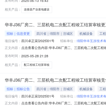
发布时间：
2025-06-13 16:43
构四川皓元招标代理有限公司招标代理机构联系电话189901121
相关产品：
连接器产业基地建设
华丰J36厂房二、三层机电二次配工程竣工结算审核更
招标｜信息变更
四川省｜绵阳市｜涪城区
机械设备
工程
项目编号：
四川卓正采[2025]01号
招标单位：
绵阳华丰互连技术
点击查看公告内容:华丰J36厂房二、三层机电二次配工程
正文内容：
01号）一、内容：一、谈判文件获取截止时间延期至2025年5
发布时间：
2025-05-28 21:28
0410:00:00二、监督部门本招标项目的监督部门为
相关产品：
配工程竣工结算审核
华丰J36厂房二、三层机电二次配工程竣工结算审核
招标｜招标公告
四川省｜绵阳市｜涪城区
机械设备
工程
项目编号：
四川卓正采[2025]01号
招标单位：
绵阳华丰互连技术
点击查看公告内容:华丰J36厂房二、三层机电二次配工程
正文内容：