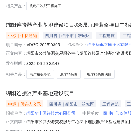
的：(001）J
相关产品：
机电二次配工程施工
绵阳连接器产业基地建设项目J36展厅精装修项目中
中标｜中标通知
四川省｜绵阳市｜涪城区
工程建筑
工程
项目编号：
MYGC(2025)0305
招标单位：
绵阳华丰互连技术有限
绵阳市公共资源交易服务中心绵阳连接器产业基地建设项目J
正文内容：
标人：绵阳华丰互连技术有限公司项目类别：材料设备招标方
发布时间：
2025-06-30 22:49
段（包）编号标段（包）名称中标单位项目经理中标价格工期（
相关产品：
展厅精装修项
展厅精装修
展厅精装修项目
绵阳连接器产业基地建设项目
中标｜候选人公示
四川省｜绵阳市｜涪城区
工程建筑
工
招标单位：
绵阳华丰互连技术有限公司
中标单位：
四川虹信软件
绵阳市公共资源交易服务中心绵阳连接器产业基地建设项
正文内容：
业基地建设项目J36展厅精装修项目项目业主绵阳华丰互连技术