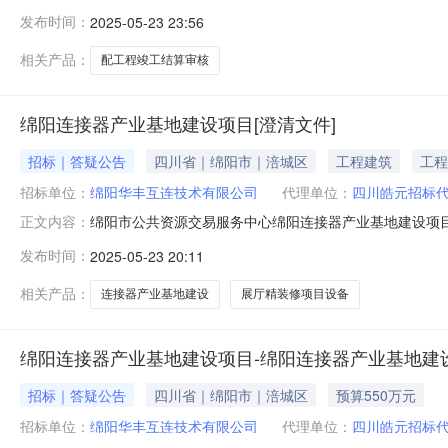
采【2025】01号）项目所在地区：四川省,绵阳市，市
发布时间：
2025-05-23 23:56
筹资金1.0088万元，招标人为绵阳华丰互连技术有限
安费206万元
相关产品：
配工程竣工结算审核
绵阳连接器产业基地建设项目[澄清文件]
招标｜答疑公告
四川省｜绵阳市｜涪城区
工程建筑
工程
招标单位：
绵阳华丰互连技术有限公司
代理单位：
四川皓元招标
绵阳市公共资源交易服务中心绵阳连接器产业基地建设项目[
正文内容：
标文件内容更正如下：1、招标公告3.1.1资质要求：
发布时间：
2025-05-23 20:11
的《安全生产许可证》；项目经理须具备建筑工程或机电工
联合体投标。联合体投标的
相关产品：
连接器产业基地建设
展厅精装修项目设备
绵阳连接器产业基地建设项目-绵阳连接器产业基地建设
招标｜答疑公告
四川省｜绵阳市｜涪城区
预算550万元
招标单位：
绵阳华丰互连技术有限公司
代理单位：
四川皓元招标