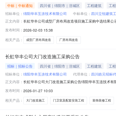
中标｜中标通知
四川省｜绵阳市｜涪城区
工程建筑
工程
招标单位：
绵阳华丰互连技术有限公司
中标单位：
四川立恒建筑
长虹华丰公司成型厂房布局改造项目施工采购中选结果公示
正文内容：
心厂房布局改造项目施工采购4.采购方式：比选采购5.中选人：
发布时间：
2026-02-03 15:38
6日联系人：高老师联系电话：187822450098.投诉监督
相关产品：
成型厂房布局改造
厂房布局改造
长虹华丰公司大门改造施工采购公告
招标｜招标公告
四川省｜绵阳市｜涪城区
工程建筑
工程
招标单位：
绵阳华丰互连技术有限公司
代理单位：
四川皓元招标
长虹华丰公司大门改造施工采购公告绵阳华丰互连技术有限
正文内容：
围（1）工程名称：华丰公司大门改造施工（2）工程建设
发布时间：
2026-01-27 10:03
区三江大道118号，拆除原门卫室，新建两栋门卫室及配
金额：含税控制价：1850696
相关产品：
大门改造施工
门卫室及配套安装工程
装饰装修工程