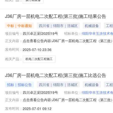
J36厂房一层机电二次配工程(第三批)施工结果公告
中标｜中标通知
四川省｜绵阳市｜涪城区
机械设备
工程
项目编号：
四川卓正采[2025]19号
招标单位：
绵阳华丰互连技术
点击查看公告内容:J36厂房一层机电二次配工程（第三批）
正文内容：
信息：标段（包）[001]J36厂房一层机电二次配工程
发布时间：
2025-07-10 23:36
有限公司：报价：25.6万元；第三中标候选人：浩龙天
限公司
相关产品：
机电二次配工程施工
J36厂房一层机电二次配工程(第三批)施工比选公告
招标｜招标公告
四川省｜绵阳市｜涪城区
机械设备
工程
项目编号：
四川卓正采[2025]19号
招标单位：
绵阳华丰互连技术
点击查看公告内容:J36厂房一层机电二次配工程（第三批）
正文内容：
在地区：四川省，绵阳市，市辖区一、招标条件本J36厂房
发布时间：
2025-07-01 09:12
为绵阳华丰互连技术有限公司。本项目已具备招标条件，