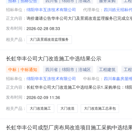
招标｜招标公告
四川省｜绵阳市｜涪城区
服务采购
工程
招标单位：
绵阳华丰互连技术有限公司
代理单位：
四川皓元招标
询价邀请公告华丰公司大门及景观改造监理服务已完成立
正文内容：
造监理服务采购二、项目概况：华丰公司大门及景观改造工
发布时间：
2026-02-28 08:33
资质条件及其他要求：1.具有独立承担民事责任的能力（
的财务会计制度（提供承诺函）；4.
相关产品：
大门及景观改造监理服务
长虹华丰公司大门改造施工中选结果公示
中标｜中标通知
四川省｜绵阳市｜涪城区
工程建筑
工程
招标单位：
绵阳华丰互连技术有限公司
中标单位：
四川泰鑫房屋
长虹华丰公司大门改造施工中选结果公示1.采购单位：绵阳
正文内容：
采购5.中选人：四川泰鑫房屋维修工程有限公司·6.中选金额：
发布时间：
2026-02-09 11:36
187822450098.投诉监督：（1）长虹集团纪检部门联系电话
相关产品：
大门改造施工
大门改造
大门改造施工总承包
长虹华丰公司成型厂房布局改造项目施工采购中选结