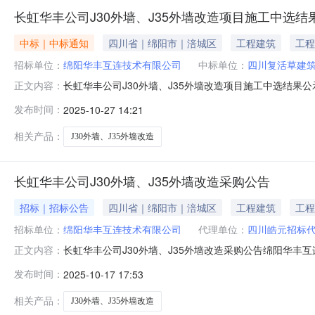
长虹华丰公司J30外墙、J35外墙改造项目施工中选结
中标｜中标通知
四川省｜绵阳市｜涪城区
工程建筑
工程
招标单位：
绵阳华丰互连技术有限公司
中标单位：
四川复活草建
长虹华丰公司J30外墙、J35外墙改造项目施工中选结果公
正文内容：
式：比选采购5.中选人：四川复活草建筑工程有限公司6.中选金
发布时间：
2025-10-27 14:21
187822450098.投诉监督：（1）长虹集团纪检部门联系电话：
相关产品：
J30外墙、J35外墙改造
长虹华丰公司J30外墙、J35外墙改造采购公告
招标｜招标公告
四川省｜绵阳市｜涪城区
工程建筑
工程
招标单位：
绵阳华丰互连技术有限公司
代理单位：
四川皓元招标
长虹华丰公司J30外墙、J35外墙改造采购公告绵阳华丰
正文内容：
1、工程概况与采购范围（1）工程名称：华丰公司J30外
发布时间：
2025-10-17 17:53
本项目位于绵阳市经开区经开区三江大道118号，拟改造外
相关产品：
J30外墙、J35外墙改造