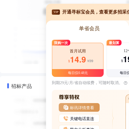
开通寻标宝会员，查看更多招采
VIP
单省会员
限购一次
最划算
1
首月试用
1
14.9
¥39
¥
¥
每日仅0.48元
每日仅
到期29元/月/省自动续费，可随时取消。
招标产品
标讯详情查看
关键电话直连