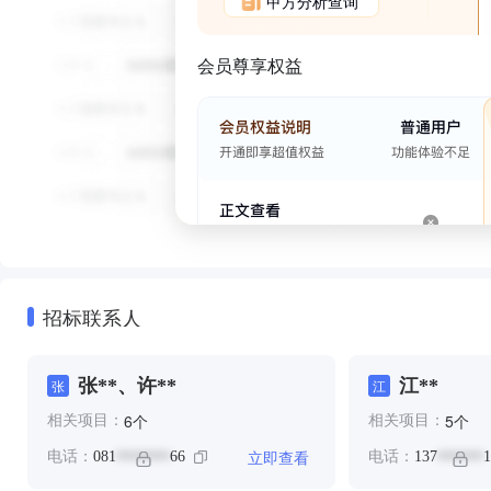
甲方分析查询
会员尊享权益
招标联系人
张**、许**
江**
张
江
个
个
6
5
相关项目：
相关项目：
立即查看
电话：
081
66
电话：
137
1
*******
******