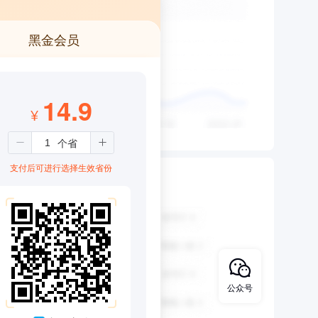
黑金会员
14.9
¥
支付后可进行选择生效省份
公众号