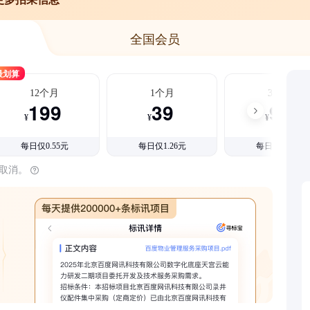
全国会员
最划算
12个月
1个月
3个月
199
39
99
¥
¥
¥
每日仅0.55元
每日仅1.26元
每日仅1.08元
时取消。