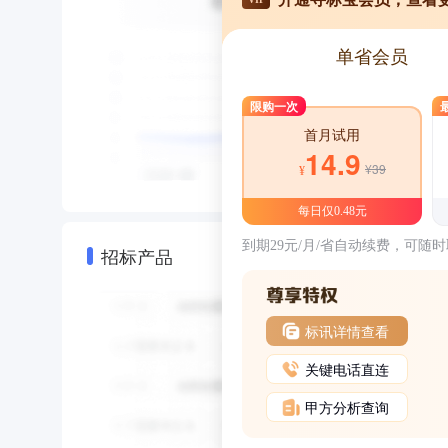
单省会员
限购一次
首月试用
14.9
¥39
¥
每日仅0.48元
到期29元/月/省自动续费，可随
招标产品
标讯详情查看
关键电话直连
甲方分析查询