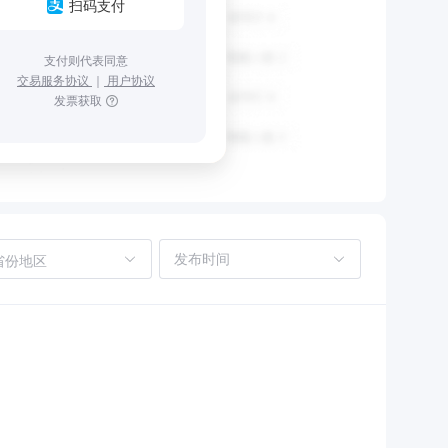
扫码支付
支付则代表同意
交易服务协议
｜
用户协议
发票获取
省份地区