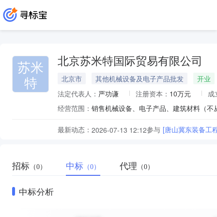
北京苏米特国际贸易有限公司
苏米
特
北京市
其他机械设备及电子产品批发
开业
法定代表人：
严功谦
注册资本：
10万元
成
经营范围：
最新动态：
参与
[唐山冀东装备工
2026-07-13 12:12
招标
中标
代理
（0）
（0）
（0）
中标分析