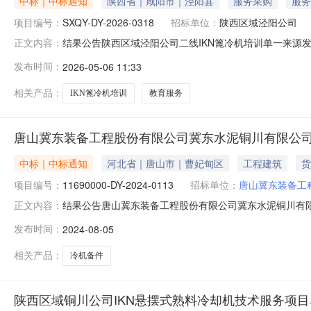
中标｜中标通知
陕西省｜咸阳市｜泾阳县
服务采购
服务
项目编号：
SXQY-DY-2026-0318
招标单位：
陕西区域泾阳公司
结果公告陕西区域泾阳公司二线IKN篦冷机培训单一来源发布时间：
正文内容：
时间：2026-04-2311:12:00结果公告发布时间：2
发布时间：
2026-05-06 11:33
贸易有限公司请中选单位与本公司联系，办理合同签订事宜┃联
相关产品：
IKN篦冷机培训
教育服务
唐山冀东装备工程股份有限公司冀东水泥铜川有限公司
中标｜中标通知
河北省｜唐山市｜曹妃甸区
工程建筑
货
项目编号：
11690000-DY-2024-0113
招标单位：
唐山冀东装备工
结果公告唐山冀东装备工程股份有限公司冀东水泥铜川有限公司万
正文内容：
DY-2024-0113采购单位：唐山冀东装备工程股份有限公司采购
发布时间：
2024-08-05
定，中选单位如下：序号物料类别中选单位1烧成专用设
相关产品：
冷机备件
陕西区域铜川公司IKN悬摆式熟料冷却机技术服务项目