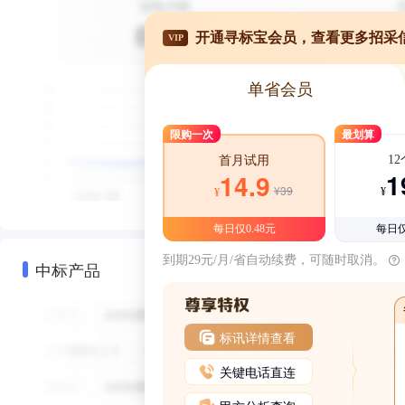
开通寻标宝会员，查看更多招采
VIP
单省会员
限购一次
最划算
1
首月试用
1
14.9
¥39
¥
¥
每日仅0.48元
每日仅
到期29元/月/省自动续费，可随时取消。
中标产品
标讯详情查看
关键电话直连