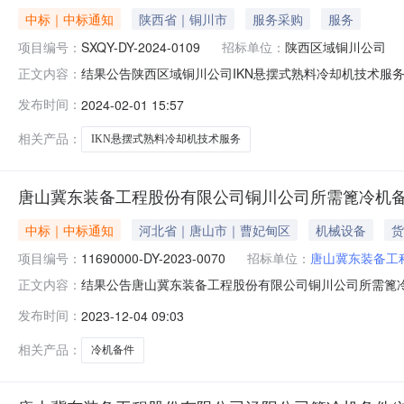
中标｜中标通知
陕西省｜铜川市
服务采购
服务
项目编号：
SXQY-DY-2024-0109
招标单位：
陕西区域铜川公司
结果公告陕西区域铜川公司IKN悬摆式熟料冷却机技术服务项目单一
正文内容：
域采购公告发布时间：2024-01-2921:49:24结果公
发布时间：
2024-02-01 15:57
北京苏米特国际贸易有限公司请中选单位与本公司联系，办理合
相关产品：
IKN悬摆式熟料冷却机技术服务
唐山冀东装备工程股份有限公司铜川公司所需篦冷机备件
中标｜中标通知
河北省｜唐山市｜曹妃甸区
机械设备
货
项目编号：
11690000-DY-2023-0070
招标单位：
唐山冀东装备工
结果公告唐山冀东装备工程股份有限公司铜川公司所需篦冷机备件（进
正文内容：
0070采购单位：唐山冀东装备工程股份有限公司采购公告发布时间
发布时间：
2023-12-04 09:03
位如下：序号物料类别中选单位1烧成专用设备及机械备件
相关产品：
冷机备件