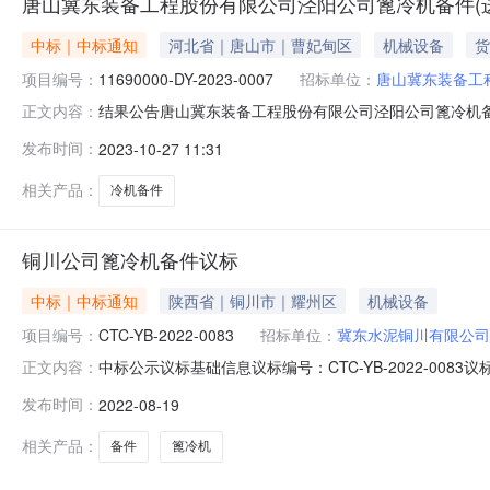
唐山冀东装备工程股份有限公司泾阳公司篦冷机备件(进
中标｜中标通知
河北省｜唐山市｜曹妃甸区
机械设备
货
项目编号：
11690000-DY-2023-0007
招标单位：
唐山冀东装备工
结果公告唐山冀东装备工程股份有限公司泾阳公司篦冷机备件（进口部
正文内容：
购单位：唐山冀东装备工程股份有限公司采购公告发布时间：2023
发布时间：
2023-10-27 11:31
序号物料类别中选单位1烧成专用设备及机械备件北京苏米
相关产品：
冷机备件
铜川公司篦冷机备件议标
中标｜中标通知
陕西省｜铜川市｜耀州区
机械设备
项目编号：
CTC-YB-2022-0083
招标单位：
冀东水泥铜川有限公司
中标公示议标基础信息议标编号：CTC-YB-2022-0083议标
正文内容：
合评定，中标单位如下：序号物料类别中标单位1烧成专
发布时间：
2022-08-19
13992911590
相关产品：
备件
篦冷机