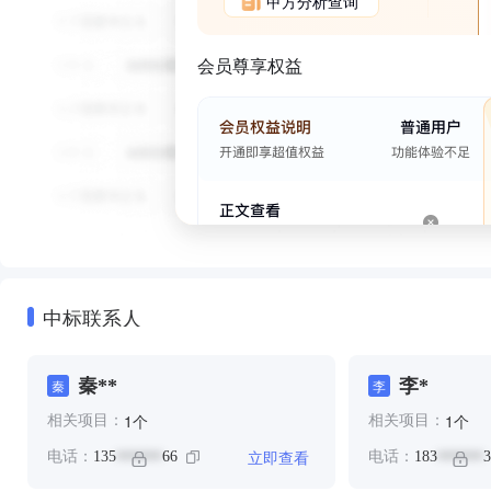
甲方分析查询
会员尊享权益
中标联系人
秦**
李*
秦
李
个
个
1
1
相关项目：
相关项目：
立即查看
电话：
135
66
电话：
183
3
******
******