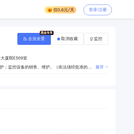
登录/注册
企业全景
取消收藏
监控
大厦B区509室
门卫、巡逻、守护（不含武装守护）等保安服务。（按许可证核定的范围和期限经营）保洁服务；绿化养护；监控设备的销售、维护。（依法须经批准的项目，经相关部门批准后方可开展经营活动）许可项目：劳务派遣服务（依法须经批准的项目，经相关部门批准后方可开展经营活动，具体经营项目以审批结果为准）一般项目：物业管理；停车场服务；养老服务（除依法须经批准的项目外，凭营业执照依法自主开展经营活动）
展开