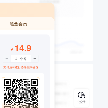
黑金会员
14.9
¥
支付后可进行选择生效省份
公众号