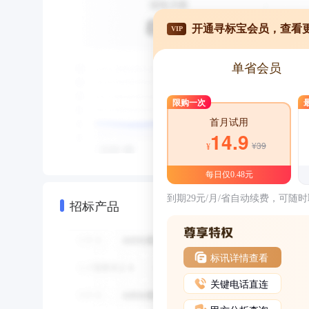
开通寻标宝会员，查看
VIP
单省会员
限购一次
首月试用
14.9
¥39
¥
每日仅0.48元
到期29元/月/省自动续费，可随
招标产品
标讯详情查看
关键电话直连