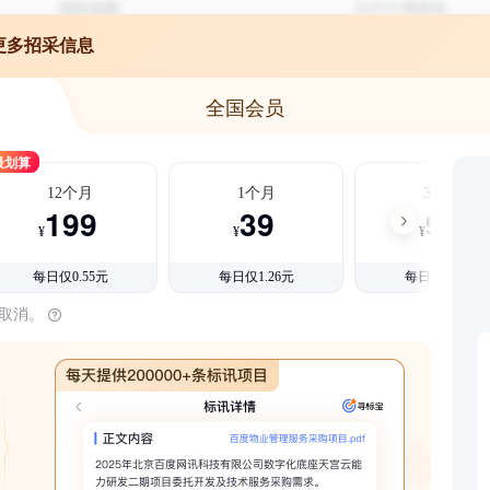
更多招采信息
全国会员
最划算
12个月
1个月
3个月
199
39
99
¥
¥
¥
每日仅0.55元
每日仅1.26元
每日仅1.08元
时取消。