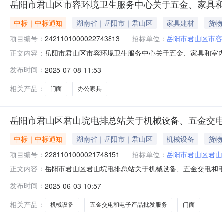
岳阳市君山区市容环境卫生服务中心关于五金、家具
中标｜中标通知
湖南省｜岳阳市｜君山区
家具建材
货物
项目编号：
2421101000022743813
招标单位：
岳阳市君山区市容
岳阳市君山区市容环境卫生服务中心关于五金、家具和室内装修
正文内容：
下：一、项目信息项目名称:岳阳市君山区市容环境卫生服务中
发布时间：
2025-07-08 11:53
璐婷项目联系电话:/采购计划信息：项目所在行政区划编码:
相关产品：
门面
办公家具
岳阳市君山区君山垸电排总站关于机械设备、五金交
中标｜中标通知
湖南省｜岳阳市｜君山区
机械设备
货物
项目编号：
2281101000021748151
招标单位：
岳阳市君山区君山
岳阳市君山区君山垸电排总站关于机械设备、五金交电和电子产
正文内容：
项目信息项目名称:岳阳市君山区君山垸电排总站关于机械设备
发布时间：
2025-06-03 10:57
话:18507402888采购计划信息：项目所在行政区划编
相关产品：
机械设备
五金交电和电子产品批发服务
门面