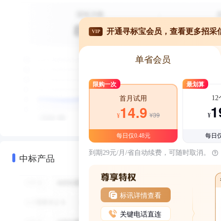
开通寻标宝会员，查看更多招采
VIP
单省会员
限购一次
最划算
1
首月试用
1
14.9
¥39
¥
¥
每日仅0.48元
每日仅
到期29元/月/省自动续费，可随时取消。
中标产品
标讯详情查看
关键电话直连