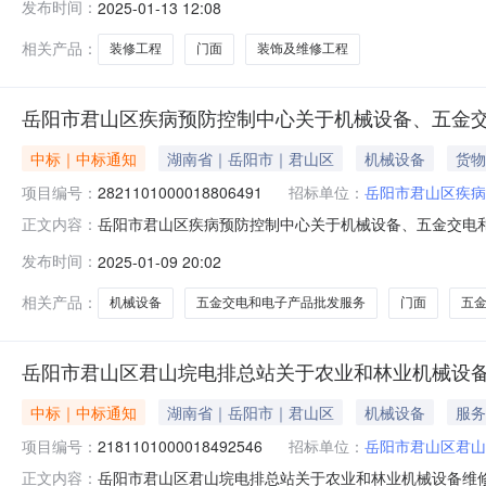
发布时间：
2025-01-13 12:08
码:430611项目所在行政区划名称:湖南省岳阳市君山
相关产品：
装修工程
门面
装饰及维修工程
岳阳市君山区疾病预防控制中心关于机械设备、五金
中标｜中标通知
湖南省｜岳阳市｜君山区
机械设备
货物
项目编号：
2821101000018806491
招标单位：
岳阳市君山区疾病
岳阳市君山区疾病预防控制中心关于机械设备、五金交电和电子
正文内容：
一、项目信息项目名称:岳阳市君山区疾病预防控制中心关于机
发布时间：
2025-01-09 20:02
系电话:/采购计划信息：项目所在行政区划编码:43061
相关产品：
机械设备
五金交电和电子产品批发服务
门面
五
岳阳市君山区君山垸电排总站关于农业和林业机械设
中标｜中标通知
湖南省｜岳阳市｜君山区
机械设备
服务
项目编号：
2181101000018492546
招标单位：
岳阳市君山区君山
岳阳市君山区君山垸电排总站关于农业和林业机械设备维修和保
正文内容：