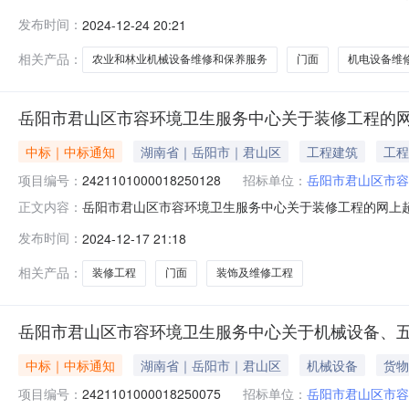
信息项目名称:岳阳市君山区君山垸电排总站关于农业和林业机械
发布时间：
2024-12-24 20:21
话:13762080878采购计划信息：项目所在行政区划编
相关产品：
农业和林业机械设备维修和保养服务
门面
机电设备维
岳阳市君山区市容环境卫生服务中心关于装修工程的
中标｜中标通知
湖南省｜岳阳市｜君山区
工程建筑
工程
项目编号：
2421101000018250128
招标单位：
岳阳市君山区市容
岳阳市君山区市容环境卫生服务中心关于装修工程的网上超市采
正文内容：
市君山区市容环境卫生服务中心关于装修工程的网上超市采购项目
发布时间：
2024-12-17 21:18
码:430611项目所在行政区划名称:湖南省岳阳市君山
相关产品：
装修工程
门面
装饰及维修工程
岳阳市君山区市容环境卫生服务中心关于机械设备、
中标｜中标通知
湖南省｜岳阳市｜君山区
机械设备
货物
项目编号：
2421101000018250075
招标单位：
岳阳市君山区市容