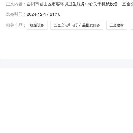
岳阳市君山区市容环境卫生服务中心关于机械设备、五金交电和
正文内容：
下：一、项目信息项目名称:岳阳市君山区市容环境卫生服务中
发布时间：
2024-12-17 21:18
璐婷项目联系电话:/采购计划信息：项目所在行政区划编码:
相关产品：
机械设备
五金交电和电子产品批发服务
五金建材
NEW
HOT
5折起
暂时没有搜索结果…