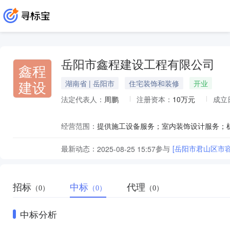
岳阳市鑫程建设工程有限公司
鑫程
建设
湖南省 | 岳阳市
住宅装饰和装修
开业
法定代表人：
周鹏
注册资本：
10万元
成立
经营范围：
最新动态：
参与
[岳阳市君山区市
2025-08-25 15:57
招标
中标
代理
（0）
（0）
（0）
中标分析