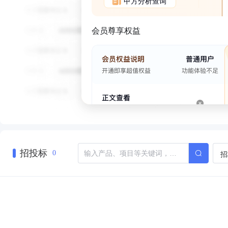
甲方分析查询
会员尊享权益
招投标
招
0