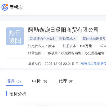
阿勒泰煦日暖阳商贸有限公司
煦日
暖阳
新疆维吾尔自治区 | 阿勒泰地区
其他机械设备及
法定代表人：
徐洋
注册资本：
100万元
成
经营范围：
最新动态：
参与
[福海县卫生健康
2025-12-05 22:21
招标
中标
代理
（0）
（0）
（0）
招标分析