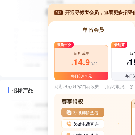
开通寻标宝会员，查看更多招采
VIP
单省会员
限购一次
最划算
1
首月试用
1
14.9
¥39
¥
¥
每日仅0.48元
每日仅
到期29元/月/省自动续费，可随时取消。
招标产品
标讯详情查看
关键电话直连