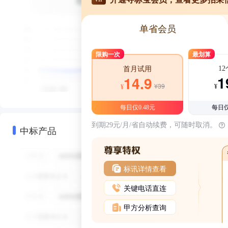
单省会员
限购一次
最划算
1
首月试用
1
14.9
¥39
¥
¥
每日仅0.48元
每日仅
到期29元/月/省自动续费，可随时取消。
中标产品
标讯详情查看
关键电话直连
甲方分析查询