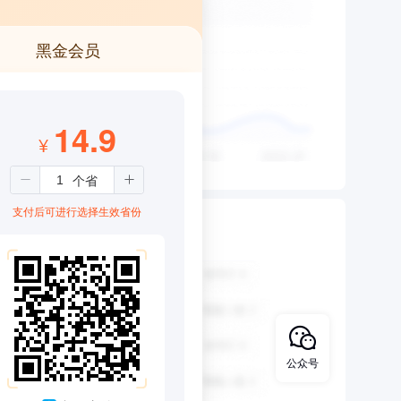
黑金会员
14.9
¥
支付后可进行选择生效省份
公众号