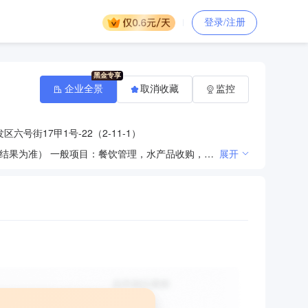
登录/注册
企业全景
取消收藏
监控
六号街17甲1号-22（2-11-1）
许可项目：食品经营（依法须经批准的项目，经相关部门批准后方可开展经营活动，具体经营项目以审批结果为准） 一般项目：餐饮管理，水产品收购，初级农产品收购，农副产品销售，水产品批发，日用品销售，电子产品销售，机械设备销售，食用农产品批发，新鲜蔬菜批发，新鲜水果批发，日用百货销售，包装服务，鲜肉批发，鲜蛋批发，物业管理，酒店管理，计算机及办公设备维修，通用设备修理，园林绿化工程施工，对外承包工程，金属门窗工程施工，工程管理服务，专业保洁、清洗、消毒服务，普通机械设备安装服务，家具安装和维修服务，家用电器安装服务，厨具卫具及日用杂品批发，日用电器修理，计算机软硬件及辅助设备批发，信息系统集成服务（除依法须经批准的项目外，凭营业执照依法自主开展经营活动）
展开