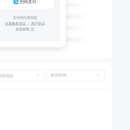
扫码支付
支付则代表同意
交易服务协议
｜
用户协议
发票获取
省份地区