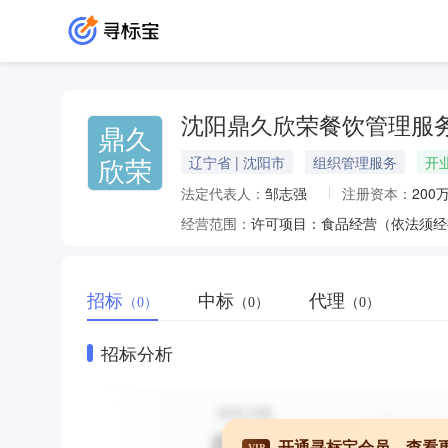
沈阳鼎久欣荣餐饮管理服
鼎久
欣荣
辽宁省 | 沈阳市
组织管理服务
开
法定代表人：
邹志强
注册资本：
200
经营范围：
招标
中标
代理
（0）
（0）
（0）
招标分析
开通寻标宝会员，查看
VIP