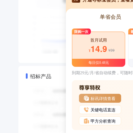
单省会员
限购一次
首月试用
14.9
¥39
¥
每日仅0.48元
到期29元/月/省自动续费，可随
招标产品
标讯详情查看
关键电话直连
甲方分析查询