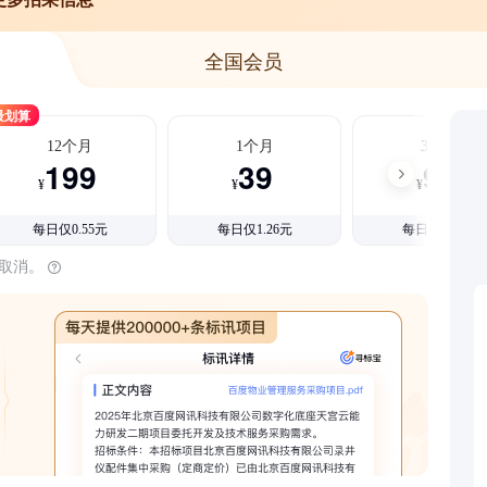
全国会员
最划算
12个月
1个月
3个月
199
39
99
¥
¥
¥
每日仅0.55元
每日仅1.26元
每日仅1.08元
时取消。