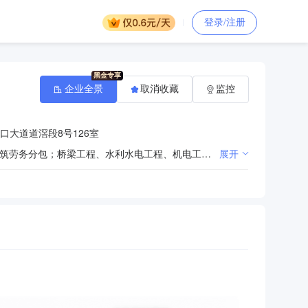
登录/注册
企业全景
取消收藏
监控
口大道道滘段8号126室
建筑工程，市政工程，道路建设工程，园林绿化工程，室内外装饰工程，节能环保工程的设计及施工；建筑劳务分包；桥梁工程、水利水电工程、机电工程、港口与航道工程、隧道工程、建筑机电安装工程、地基与基础工程、钢结构工程、通信工程、河湖整治工程、特种工程（结构补强、特种防雷、建筑物纠偏和平移）、防水防腐保温工程、电子与智能化工程、城市及道路照明工程；建筑幕墙工程的设计与施工、土石方静爆工程施工、土石方工程的施工、环保和污染防治工程、园林设计、爆破与拆迁施工、模板脚手架专业承包；建筑工程机械与设备的运输、租赁；房地产开发；工程管理服务；工程监理；工程招标代理；工程造价咨询；销售：建筑材料(不含危险化学品、不含沙石)、起重设备；建筑设计服务。(依法须经批准的项目，经相关部门批准后方可开展经营活动)
展开