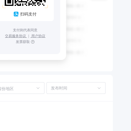
扫码支付
支付则代表同意
交易服务协议
｜
用户协议
发票获取
省份地区