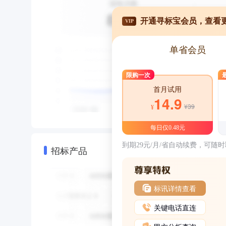
开通寻标宝会员，查看
VIP
单省会员
限购一次
首月试用
14.9
¥39
¥
每日仅0.48元
到期29元/月/省自动续费，可随
招标产品
标讯详情查看
关键电话直连