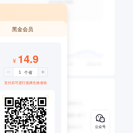
黑金会员
14.9
¥
支付后可进行选择生效省份
公众号