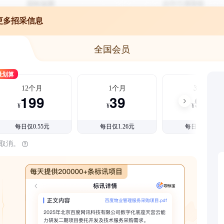
更多招采信息
全国会员
最划算
12个月
1个月
3个月
199
39
99
¥
¥
¥
每日仅0.55元
每日仅1.26元
每日仅1.08元
时取消。