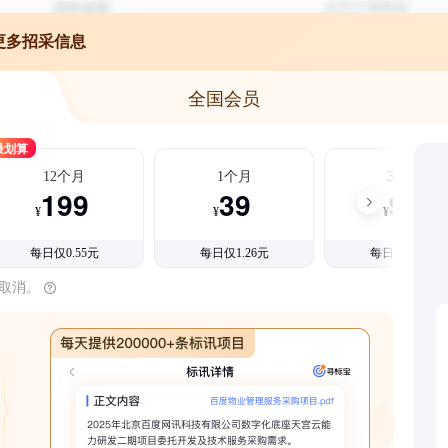
更多招采信息
全国会员
最划算
12个月
1个月
3个月
199
39
99
¥
¥
¥
每日仅0.55元
每日仅1.26元
每日仅1.08元
时取消。