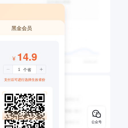
黑金会员
14.9
¥
支付后可进行选择生效省份
公众号