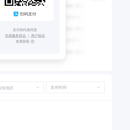
扫码支付
支付则代表同意
交易服务协议
｜
用户协议
发票获取
省份地区