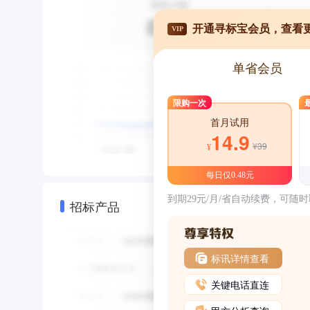
开通寻标宝会员，查看
VIP
单省会员
限购一次
首月试用
14.9
¥39
¥
每日仅0.48元
到期29元/月/省自动续费，可随
招标产品
标讯详情查看
关键电话直连