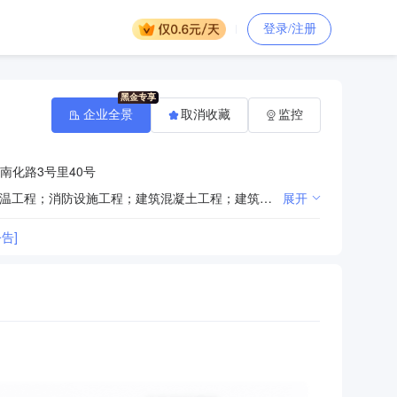
登录/注册
企业全景
取消收藏
监控
南化路3号里40号
建筑拆除工程（不含爆破）；建筑工程；园林绿化工程；环保工程；建筑钢结构工程；装饰工程；防腐保温工程；消防设施工程；建筑混凝土工程；建筑幕墙工程；地基与基础工程；隧道工程；公路工程；铁路工程；土石方工程；市政公用工程；机电设备工程；水利水电工程；房屋建筑工程作业劳务分包；沥青（不含危险化学品）、砂石的加工、销售。（涉及许可经营项目，应取得相关部门许可后方可经营）（依法须经批准的项目，经相关部门批准后方可开展经营活动）
展开
告]