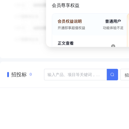
会员尊享权益
招投标
招
0