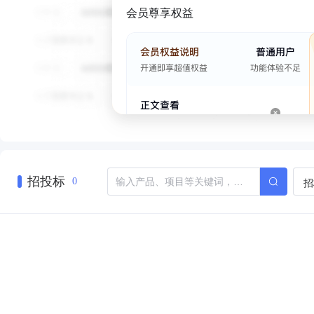
会员尊享权益
招投标
招
0