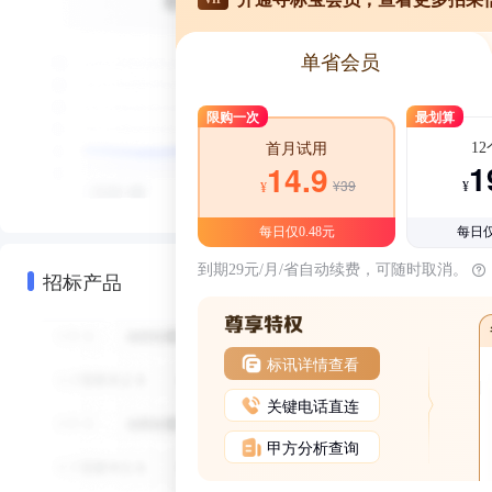
单省会员
限购一次
最划算
1
首月试用
1
14.9
¥39
¥
¥
每日仅0.48元
每日仅
到期29元/月/省自动续费，可随时取消。
招标产品
标讯详情查看
关键电话直连
甲方分析查询